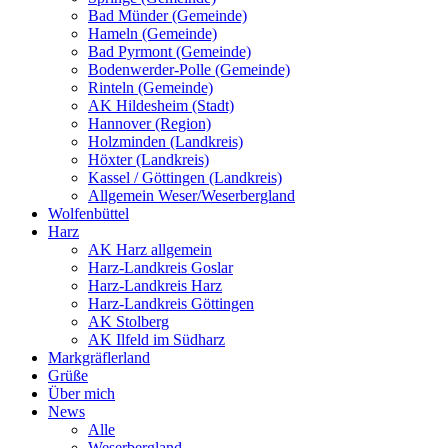
Bad Münder (Gemeinde)
Hameln (Gemeinde)
Bad Pyrmont (Gemeinde)
Bodenwerder-Polle (Gemeinde)
Rinteln (Gemeinde)
AK Hildesheim (Stadt)
Hannover (Region)
Holzminden (Landkreis)
Höxter (Landkreis)
Kassel / Göttingen (Landkreis)
Allgemein Weser/Weserbergland
Wolfenbüttel
Harz
AK Harz allgemein
Harz-Landkreis Goslar
Harz-Landkreis Harz
Harz-Landkreis Göttingen
AK Stolberg
AK Ilfeld im Südharz
Markgräflerland
Grüße
Über mich
News
Alle
Weserbergland