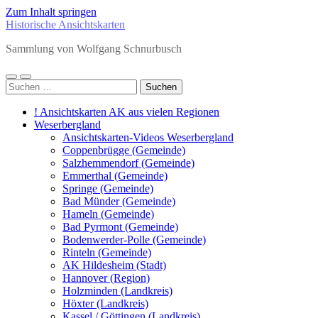
Zum Inhalt springen
Historische Ansichtskarten
Sammlung von Wolfgang Schnurbusch
Mobile-
Suchfeld
Suchen
Menü
ein-/ausblenden
nach:
ein-/ausblenden
! Ansichtskarten AK aus vielen Regionen
Weserbergland
Ansichtskarten-Videos Weserbergland
Coppenbrügge (Gemeinde)
Salzhemmendorf (Gemeinde)
Emmerthal (Gemeinde)
Springe (Gemeinde)
Bad Münder (Gemeinde)
Hameln (Gemeinde)
Bad Pyrmont (Gemeinde)
Bodenwerder-Polle (Gemeinde)
Rinteln (Gemeinde)
AK Hildesheim (Stadt)
Hannover (Region)
Holzminden (Landkreis)
Höxter (Landkreis)
Kassel / Göttingen (Landkreis)