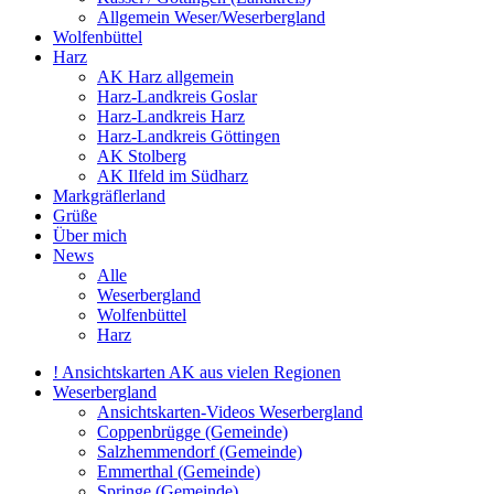
Allgemein Weser/Weserbergland
Wolfenbüttel
Harz
AK Harz allgemein
Harz-Landkreis Goslar
Harz-Landkreis Harz
Harz-Landkreis Göttingen
AK Stolberg
AK Ilfeld im Südharz
Markgräflerland
Grüße
Über mich
News
Alle
Weserbergland
Wolfenbüttel
Harz
! Ansichtskarten AK aus vielen Regionen
Weserbergland
Ansichtskarten-Videos Weserbergland
Coppenbrügge (Gemeinde)
Salzhemmendorf (Gemeinde)
Emmerthal (Gemeinde)
Springe (Gemeinde)