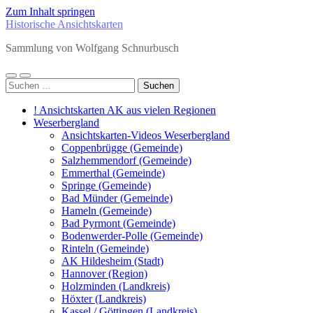
Zum Inhalt springen
Historische Ansichtskarten
Sammlung von Wolfgang Schnurbusch
Mobile-
Suchfeld
Suchen
Menü
ein-/ausblenden
nach:
ein-/ausblenden
! Ansichtskarten AK aus vielen Regionen
Weserbergland
Ansichtskarten-Videos Weserbergland
Coppenbrügge (Gemeinde)
Salzhemmendorf (Gemeinde)
Emmerthal (Gemeinde)
Springe (Gemeinde)
Bad Münder (Gemeinde)
Hameln (Gemeinde)
Bad Pyrmont (Gemeinde)
Bodenwerder-Polle (Gemeinde)
Rinteln (Gemeinde)
AK Hildesheim (Stadt)
Hannover (Region)
Holzminden (Landkreis)
Höxter (Landkreis)
Kassel / Göttingen (Landkreis)