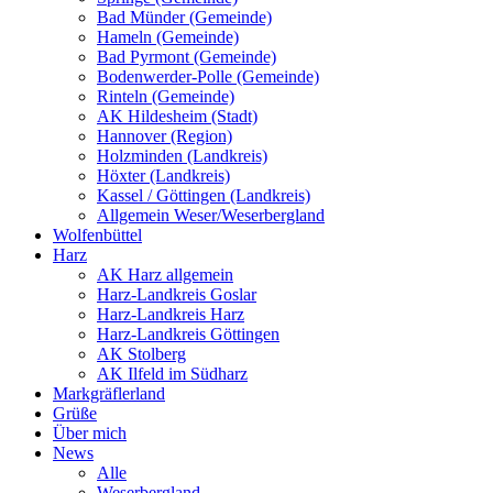
Bad Münder (Gemeinde)
Hameln (Gemeinde)
Bad Pyrmont (Gemeinde)
Bodenwerder-Polle (Gemeinde)
Rinteln (Gemeinde)
AK Hildesheim (Stadt)
Hannover (Region)
Holzminden (Landkreis)
Höxter (Landkreis)
Kassel / Göttingen (Landkreis)
Allgemein Weser/Weserbergland
Wolfenbüttel
Harz
AK Harz allgemein
Harz-Landkreis Goslar
Harz-Landkreis Harz
Harz-Landkreis Göttingen
AK Stolberg
AK Ilfeld im Südharz
Markgräflerland
Grüße
Über mich
News
Alle
Weserbergland