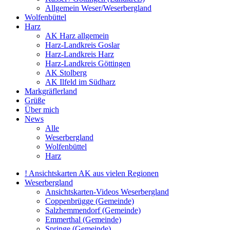
Allgemein Weser/Weserbergland
Wolfenbüttel
Harz
AK Harz allgemein
Harz-Landkreis Goslar
Harz-Landkreis Harz
Harz-Landkreis Göttingen
AK Stolberg
AK Ilfeld im Südharz
Markgräflerland
Grüße
Über mich
News
Alle
Weserbergland
Wolfenbüttel
Harz
! Ansichtskarten AK aus vielen Regionen
Weserbergland
Ansichtskarten-Videos Weserbergland
Coppenbrügge (Gemeinde)
Salzhemmendorf (Gemeinde)
Emmerthal (Gemeinde)
Springe (Gemeinde)