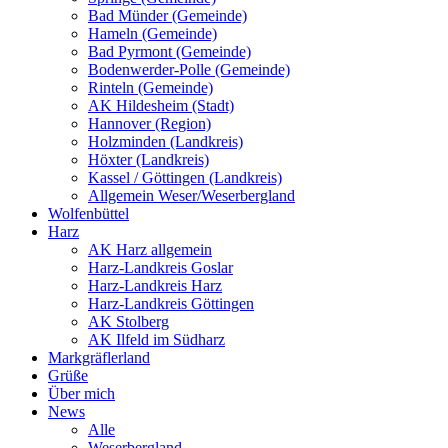
Bad Münder (Gemeinde)
Hameln (Gemeinde)
Bad Pyrmont (Gemeinde)
Bodenwerder-Polle (Gemeinde)
Rinteln (Gemeinde)
AK Hildesheim (Stadt)
Hannover (Region)
Holzminden (Landkreis)
Höxter (Landkreis)
Kassel / Göttingen (Landkreis)
Allgemein Weser/Weserbergland
Wolfenbüttel
Harz
AK Harz allgemein
Harz-Landkreis Goslar
Harz-Landkreis Harz
Harz-Landkreis Göttingen
AK Stolberg
AK Ilfeld im Südharz
Markgräflerland
Grüße
Über mich
News
Alle
Weserbergland