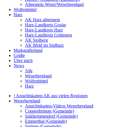
Allgemein Weser/Weserbergland
Wolfenbüttel
Harz
AK Harz allgemein
Harz-Landkreis Goslar
Harz-Landkreis Harz
Harz-Landkreis Göttingen
AK Stolberg
AK Ilfeld im Südharz
Markgräflerland
Grüße
Über mich
News
Alle
Weserbergland
Wolfenbüttel
Harz
! Ansichtskarten AK aus vielen Regionen
Weserbergland
Ansichtskarten-Videos Weserbergland
Coppenbrügge (Gemeinde)
Salzhemmendorf (Gemeinde)
Emmerthal (Gemeinde)
Springe (Gemeinde)