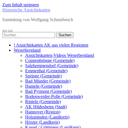
Zum Inhalt springen
Historische Ansichtskarten
Sammlung von Wolfgang Schnurbusch
Mobile-
Suchfeld
Suchen
Menü
ein-/ausblenden
nach:
ein-/ausblenden
! Ansichtskarten AK aus vielen Regionen
Weserbergland
Ansichtskarten-Videos Weserbergland
Coppenbrügge (Gemeinde)
Salzhemmendorf (Gemeinde)
Emmerthal (Gemeinde)
Springe (Gemeinde)
Bad Münder (Gemeinde)
Hameln (Gemeinde)
Bad Pyrmont (Gemeinde)
Bodenwerder-Polle (Gemeinde)
Rinteln (Gemeinde)
AK Hildesheim (Stadt)
Hannover (Region)
Holzminden (Landkreis)
Höxter (Landkreis)
Kassel / Göttingen (Landkreis)