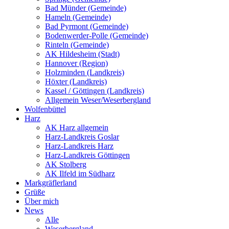
Bad Münder (Gemeinde)
Hameln (Gemeinde)
Bad Pyrmont (Gemeinde)
Bodenwerder-Polle (Gemeinde)
Rinteln (Gemeinde)
AK Hildesheim (Stadt)
Hannover (Region)
Holzminden (Landkreis)
Höxter (Landkreis)
Kassel / Göttingen (Landkreis)
Allgemein Weser/Weserbergland
Wolfenbüttel
Harz
AK Harz allgemein
Harz-Landkreis Goslar
Harz-Landkreis Harz
Harz-Landkreis Göttingen
AK Stolberg
AK Ilfeld im Südharz
Markgräflerland
Grüße
Über mich
News
Alle
Weserbergland