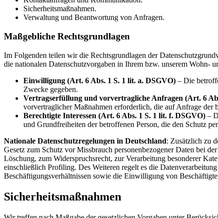
Sicherheitsmaßnahmen.
Verwaltung und Beantwortung von Anfragen.
Maßgebliche Rechtsgrundlagen
Im Folgenden teilen wir die Rechtsgrundlagen der Datenschutzgrund
die nationalen Datenschutzvorgaben in Ihrem bzw. unserem Wohn- und S
Einwilligung (Art. 6 Abs. 1 S. 1 lit. a. DSGVO)
– Die betroff
Zwecke gegeben.
Vertragserfüllung und vorvertragliche Anfragen (Art. 6 Abs
vorvertraglicher Maßnahmen erforderlich, die auf Anfrage der b
Berechtigte Interessen (Art. 6 Abs. 1 S. 1 lit. f. DSGVO)
– Di
und Grundfreiheiten der betroffenen Person, die den Schutz p
Nationale Datenschutzregelungen in Deutschland
: Zusätzlich zu
Gesetz zum Schutz vor Missbrauch personenbezogener Daten bei der
Löschung, zum Widerspruchsrecht, zur Verarbeitung besonderer Kateg
einschließlich Profiling. Des Weiteren regelt es die Datenverarbei
Beschäftigungsverhältnissen sowie die Einwilligung von Beschäftig
Sicherheitsmaßnahmen
Wir treffen nach Maßgabe der gesetzlichen Vorgaben unter Berücksic