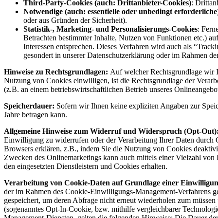
Third-Party-Cookies (auch: Drittanbieter-Cookies)
: Dritta
Notwendige (auch: essentielle oder unbedingt erforderliche
oder aus Gründen der Sicherheit).
Statistik-, Marketing- und Personalisierungs-Cookies
: Fern
Betrachten bestimmter Inhalte, Nutzen von Funktionen etc.) auf
Interessen entsprechen. Dieses Verfahren wird auch als “Tracki
gesondert in unserer Datenschutzerklärung oder im Rahmen der
Hinweise zu Rechtsgrundlagen:
Auf welcher Rechtsgrundlage wir Ih
Nutzung von Cookies einwilligen, ist die Rechtsgrundlage der Verarbe
(z.B. an einem betriebswirtschaftlichen Betrieb unseres Onlineangebot
Speicherdauer:
Sofern wir Ihnen keine expliziten Angaben zur Spei
Jahre betragen kann.
Allgemeine Hinweise zum Widerruf und Widerspruch (Opt-Out)
Einwilligung zu widerrufen oder der Verarbeitung Ihrer Daten durch
Browsers erklären, z.B., indem Sie die Nutzung von Cookies deaktiv
Zwecken des Onlinemarketings kann auch mittels einer Vielzahl von 
den eingesetzten Dienstleistern und Cookies erhalten.
Verarbeitung von Cookie-Daten auf Grundlage einer Einwilligu
der im Rahmen des Cookie-Einwilligungs-Management-Verfahrens gena
gespeichert, um deren Abfrage nicht erneut wiederholen zum müssen 
(sogenanntes Opt-In-Cookie, bzw. mithilfe vergleichbarer Technolog
Management-Diensten, gelten die folgenden Hinweise: Die Dauer der 