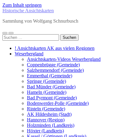
Zum Inhalt springen
Historische Ansichtskarten
Sammlung von Wolfgang Schnurbusch
Mobile-
Suchfeld
Suchen
Menü
ein-/ausblenden
nach:
ein-/ausblenden
! Ansichtskarten AK aus vielen Regionen
Weserbergland
Ansichtskarten-Videos Weserbergland
Coppenbrügge (Gemeinde)
Salzhemmendorf (Gemeinde)
Emmerthal (Gemeinde)
Springe (Gemeinde)
Bad Münder (Gemeinde)
Hameln (Gemeinde)
Bad Pyrmont (Gemeinde)
Bodenwerder-Polle (Gemeinde)
Rinteln (Gemeinde)
AK Hildesheim (Stadt)
Hannover (Region)
Holzminden (Landkreis)
Höxter (Landkreis)
Kassel / Göttingen (Landkreis)