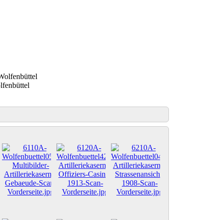
lfenbüttel