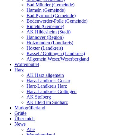
Bad Münder (Gemeinde)
Hameln (Gemeinde)
Bad Pyrmont (Gemeinde)
Bodenwerder-Polle (Gemeinde)
Rinteln (Gemeinde)
AK Hildesheim (Stadt)
Hannover (Region)
Holzminden (Landkreis)
Höxter (Landkreis)
Kassel / Göttingen (Landkreis)
Allgemein Weser/Weserbergland
Wolfenbüttel
Harz
AK Harz allgemein
Harz-Landkreis Goslar
Harz-Landkreis Harz
Harz-Landkreis Göttingen
AK Stolberg
AK Ilfeld im Südharz
Markgräflerland
Grüße
Über mich
News
Alle
Weserbergland