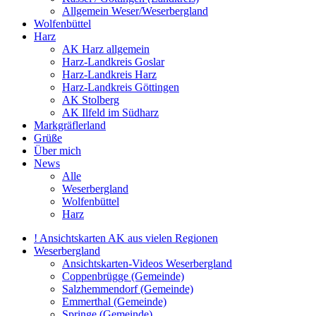
Allgemein Weser/Weserbergland
Wolfenbüttel
Harz
AK Harz allgemein
Harz-Landkreis Goslar
Harz-Landkreis Harz
Harz-Landkreis Göttingen
AK Stolberg
AK Ilfeld im Südharz
Markgräflerland
Grüße
Über mich
News
Alle
Weserbergland
Wolfenbüttel
Harz
! Ansichtskarten AK aus vielen Regionen
Weserbergland
Ansichtskarten-Videos Weserbergland
Coppenbrügge (Gemeinde)
Salzhemmendorf (Gemeinde)
Emmerthal (Gemeinde)
Springe (Gemeinde)