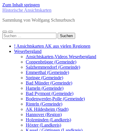
Zum Inhalt springen
Historische Ansichtskarten
Sammlung von Wolfgang Schnurbusch
Mobile-
Suchfeld
Suchen
Menü
ein-/ausblenden
nach:
ein-/ausblenden
! Ansichtskarten AK aus vielen Regionen
Weserbergland
Ansichtskarten-Videos Weserbergland
Coppenbrügge (Gemeinde)
Salzhemmendorf (Gemeinde)
Emmerthal (Gemeinde)
Springe (Gemeinde)
Bad Münder (Gemeinde)
Hameln (Gemeinde)
Bad Pyrmont (Gemeinde)
Bodenwerder-Polle (Gemeinde)
Rinteln (Gemeinde)
AK Hildesheim (Stadt)
Hannover (Region)
Holzminden (Landkreis)
Höxter (Landkreis)
Kassel / Göttingen (Landkreis)