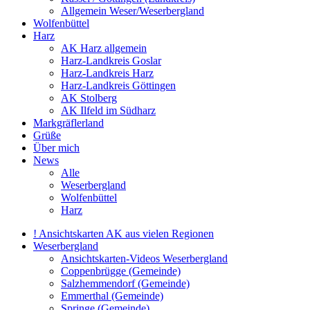
Allgemein Weser/Weserbergland
Wolfenbüttel
Harz
AK Harz allgemein
Harz-Landkreis Goslar
Harz-Landkreis Harz
Harz-Landkreis Göttingen
AK Stolberg
AK Ilfeld im Südharz
Markgräflerland
Grüße
Über mich
News
Alle
Weserbergland
Wolfenbüttel
Harz
! Ansichtskarten AK aus vielen Regionen
Weserbergland
Ansichtskarten-Videos Weserbergland
Coppenbrügge (Gemeinde)
Salzhemmendorf (Gemeinde)
Emmerthal (Gemeinde)
Springe (Gemeinde)