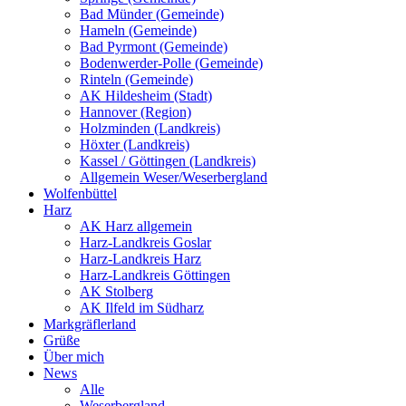
Bad Münder (Gemeinde)
Hameln (Gemeinde)
Bad Pyrmont (Gemeinde)
Bodenwerder-Polle (Gemeinde)
Rinteln (Gemeinde)
AK Hildesheim (Stadt)
Hannover (Region)
Holzminden (Landkreis)
Höxter (Landkreis)
Kassel / Göttingen (Landkreis)
Allgemein Weser/Weserbergland
Wolfenbüttel
Harz
AK Harz allgemein
Harz-Landkreis Goslar
Harz-Landkreis Harz
Harz-Landkreis Göttingen
AK Stolberg
AK Ilfeld im Südharz
Markgräflerland
Grüße
Über mich
News
Alle
Weserbergland