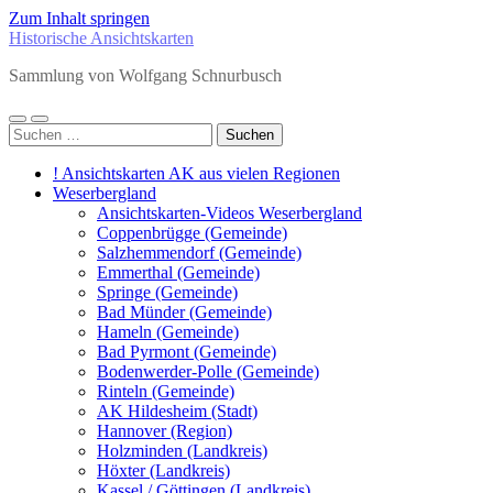
Zum Inhalt springen
Historische Ansichtskarten
Sammlung von Wolfgang Schnurbusch
Mobile-
Suchfeld
Suchen
Menü
ein-/ausblenden
nach:
ein-/ausblenden
! Ansichtskarten AK aus vielen Regionen
Weserbergland
Ansichtskarten-Videos Weserbergland
Coppenbrügge (Gemeinde)
Salzhemmendorf (Gemeinde)
Emmerthal (Gemeinde)
Springe (Gemeinde)
Bad Münder (Gemeinde)
Hameln (Gemeinde)
Bad Pyrmont (Gemeinde)
Bodenwerder-Polle (Gemeinde)
Rinteln (Gemeinde)
AK Hildesheim (Stadt)
Hannover (Region)
Holzminden (Landkreis)
Höxter (Landkreis)
Kassel / Göttingen (Landkreis)