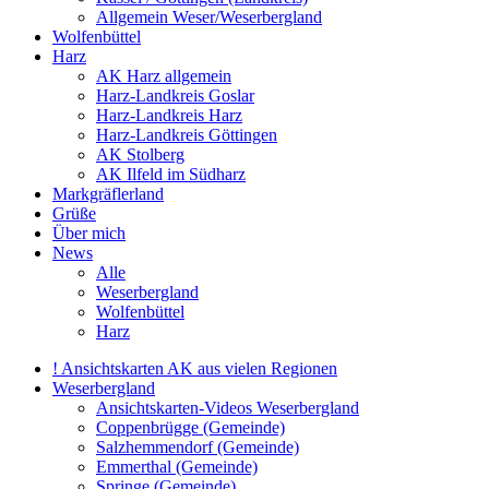
Allgemein Weser/Weserbergland
Wolfenbüttel
Harz
AK Harz allgemein
Harz-Landkreis Goslar
Harz-Landkreis Harz
Harz-Landkreis Göttingen
AK Stolberg
AK Ilfeld im Südharz
Markgräflerland
Grüße
Über mich
News
Alle
Weserbergland
Wolfenbüttel
Harz
! Ansichtskarten AK aus vielen Regionen
Weserbergland
Ansichtskarten-Videos Weserbergland
Coppenbrügge (Gemeinde)
Salzhemmendorf (Gemeinde)
Emmerthal (Gemeinde)
Springe (Gemeinde)