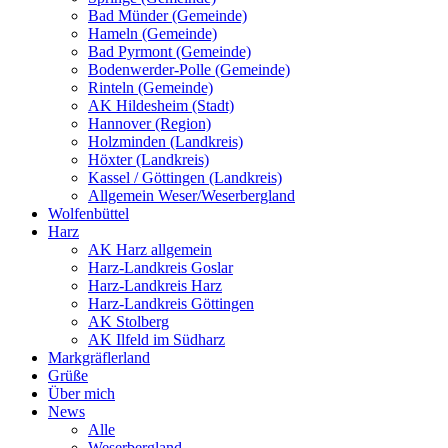
Bad Münder (Gemeinde)
Hameln (Gemeinde)
Bad Pyrmont (Gemeinde)
Bodenwerder-Polle (Gemeinde)
Rinteln (Gemeinde)
AK Hildesheim (Stadt)
Hannover (Region)
Holzminden (Landkreis)
Höxter (Landkreis)
Kassel / Göttingen (Landkreis)
Allgemein Weser/Weserbergland
Wolfenbüttel
Harz
AK Harz allgemein
Harz-Landkreis Goslar
Harz-Landkreis Harz
Harz-Landkreis Göttingen
AK Stolberg
AK Ilfeld im Südharz
Markgräflerland
Grüße
Über mich
News
Alle
Weserbergland