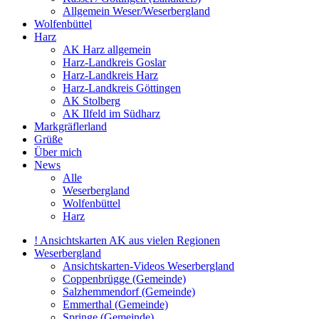
Allgemein Weser/Weserbergland
Wolfenbüttel
Harz
AK Harz allgemein
Harz-Landkreis Goslar
Harz-Landkreis Harz
Harz-Landkreis Göttingen
AK Stolberg
AK Ilfeld im Südharz
Markgräflerland
Grüße
Über mich
News
Alle
Weserbergland
Wolfenbüttel
Harz
! Ansichtskarten AK aus vielen Regionen
Weserbergland
Ansichtskarten-Videos Weserbergland
Coppenbrügge (Gemeinde)
Salzhemmendorf (Gemeinde)
Emmerthal (Gemeinde)
Springe (Gemeinde)