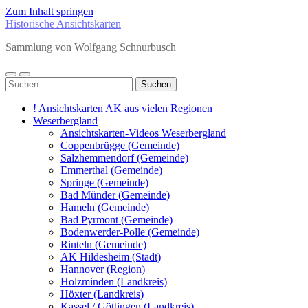
Zum Inhalt springen
Historische Ansichtskarten
Sammlung von Wolfgang Schnurbusch
Mobile-
Suchfeld
Suchen
Menü
ein-/ausblenden
nach:
ein-/ausblenden
! Ansichtskarten AK aus vielen Regionen
Weserbergland
Ansichtskarten-Videos Weserbergland
Coppenbrügge (Gemeinde)
Salzhemmendorf (Gemeinde)
Emmerthal (Gemeinde)
Springe (Gemeinde)
Bad Münder (Gemeinde)
Hameln (Gemeinde)
Bad Pyrmont (Gemeinde)
Bodenwerder-Polle (Gemeinde)
Rinteln (Gemeinde)
AK Hildesheim (Stadt)
Hannover (Region)
Holzminden (Landkreis)
Höxter (Landkreis)
Kassel / Göttingen (Landkreis)