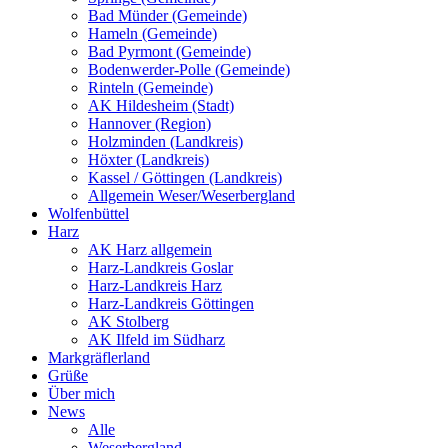
Bad Münder (Gemeinde)
Hameln (Gemeinde)
Bad Pyrmont (Gemeinde)
Bodenwerder-Polle (Gemeinde)
Rinteln (Gemeinde)
AK Hildesheim (Stadt)
Hannover (Region)
Holzminden (Landkreis)
Höxter (Landkreis)
Kassel / Göttingen (Landkreis)
Allgemein Weser/Weserbergland
Wolfenbüttel
Harz
AK Harz allgemein
Harz-Landkreis Goslar
Harz-Landkreis Harz
Harz-Landkreis Göttingen
AK Stolberg
AK Ilfeld im Südharz
Markgräflerland
Grüße
Über mich
News
Alle
Weserbergland