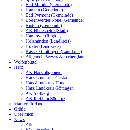
Bad Münder (Gemeinde)
Hameln (Gemeinde)
Bad Pyrmont (Gemeinde)
Bodenwerder-Polle (Gemeinde)
Rinteln (Gemeinde)
AK Hildesheim (Stadt)
Hannover (Region)
Holzminden (Landkreis)
Höxter (Landkreis)
Kassel / Göttingen (Landkreis)
Allgemein Weser/Weserbergland
Wolfenbüttel
Harz
AK Harz allgemein
Harz-Landkreis Goslar
Harz-Landkreis Harz
Harz-Landkreis Göttingen
AK Stolberg
AK Ilfeld im Südharz
Markgräflerland
Grüße
Über mich
News
Alle
Weserbergland