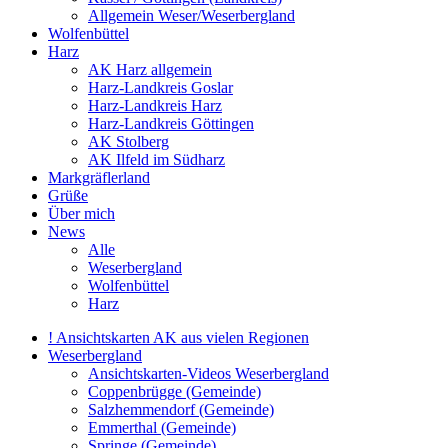
Allgemein Weser/Weserbergland
Wolfenbüttel
Harz
AK Harz allgemein
Harz-Landkreis Goslar
Harz-Landkreis Harz
Harz-Landkreis Göttingen
AK Stolberg
AK Ilfeld im Südharz
Markgräflerland
Grüße
Über mich
News
Alle
Weserbergland
Wolfenbüttel
Harz
! Ansichtskarten AK aus vielen Regionen
Weserbergland
Ansichtskarten-Videos Weserbergland
Coppenbrügge (Gemeinde)
Salzhemmendorf (Gemeinde)
Emmerthal (Gemeinde)
Springe (Gemeinde)