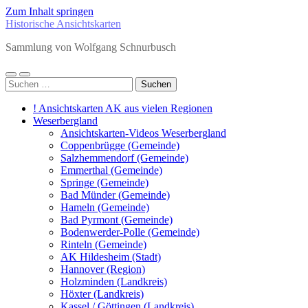
Zum Inhalt springen
Historische Ansichtskarten
Sammlung von Wolfgang Schnurbusch
Mobile-
Suchfeld
Suchen
Menü
ein-/ausblenden
nach:
ein-/ausblenden
! Ansichtskarten AK aus vielen Regionen
Weserbergland
Ansichtskarten-Videos Weserbergland
Coppenbrügge (Gemeinde)
Salzhemmendorf (Gemeinde)
Emmerthal (Gemeinde)
Springe (Gemeinde)
Bad Münder (Gemeinde)
Hameln (Gemeinde)
Bad Pyrmont (Gemeinde)
Bodenwerder-Polle (Gemeinde)
Rinteln (Gemeinde)
AK Hildesheim (Stadt)
Hannover (Region)
Holzminden (Landkreis)
Höxter (Landkreis)
Kassel / Göttingen (Landkreis)