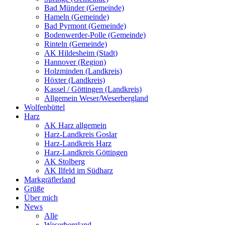
Bad Münder (Gemeinde)
Hameln (Gemeinde)
Bad Pyrmont (Gemeinde)
Bodenwerder-Polle (Gemeinde)
Rinteln (Gemeinde)
AK Hildesheim (Stadt)
Hannover (Region)
Holzminden (Landkreis)
Höxter (Landkreis)
Kassel / Göttingen (Landkreis)
Allgemein Weser/Weserbergland
Wolfenbüttel
Harz
AK Harz allgemein
Harz-Landkreis Goslar
Harz-Landkreis Harz
Harz-Landkreis Göttingen
AK Stolberg
AK Ilfeld im Südharz
Markgräflerland
Grüße
Über mich
News
Alle
Weserbergland