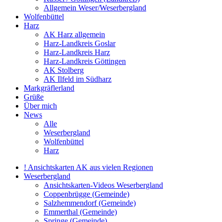
Allgemein Weser/Weserbergland
Wolfenbüttel
Harz
AK Harz allgemein
Harz-Landkreis Goslar
Harz-Landkreis Harz
Harz-Landkreis Göttingen
AK Stolberg
AK Ilfeld im Südharz
Markgräflerland
Grüße
Über mich
News
Alle
Weserbergland
Wolfenbüttel
Harz
! Ansichtskarten AK aus vielen Regionen
Weserbergland
Ansichtskarten-Videos Weserbergland
Coppenbrügge (Gemeinde)
Salzhemmendorf (Gemeinde)
Emmerthal (Gemeinde)
Springe (Gemeinde)