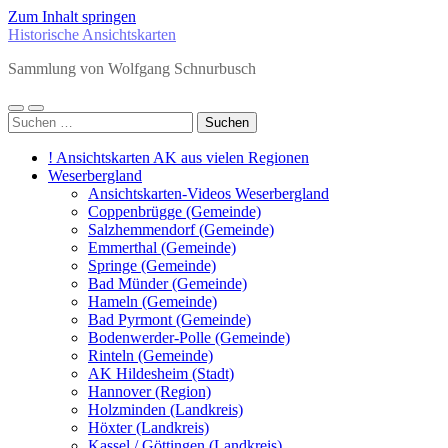
Zum Inhalt springen
Historische Ansichtskarten
Sammlung von Wolfgang Schnurbusch
Mobile-
Suchfeld
Suchen
Menü
ein-/ausblenden
nach:
ein-/ausblenden
! Ansichtskarten AK aus vielen Regionen
Weserbergland
Ansichtskarten-Videos Weserbergland
Coppenbrügge (Gemeinde)
Salzhemmendorf (Gemeinde)
Emmerthal (Gemeinde)
Springe (Gemeinde)
Bad Münder (Gemeinde)
Hameln (Gemeinde)
Bad Pyrmont (Gemeinde)
Bodenwerder-Polle (Gemeinde)
Rinteln (Gemeinde)
AK Hildesheim (Stadt)
Hannover (Region)
Holzminden (Landkreis)
Höxter (Landkreis)
Kassel / Göttingen (Landkreis)