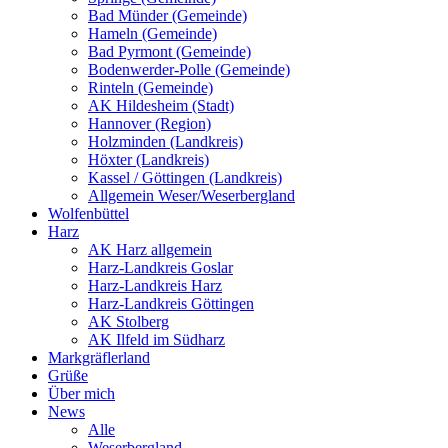
Bad Münder (Gemeinde)
Hameln (Gemeinde)
Bad Pyrmont (Gemeinde)
Bodenwerder-Polle (Gemeinde)
Rinteln (Gemeinde)
AK Hildesheim (Stadt)
Hannover (Region)
Holzminden (Landkreis)
Höxter (Landkreis)
Kassel / Göttingen (Landkreis)
Allgemein Weser/Weserbergland
Wolfenbüttel
Harz
AK Harz allgemein
Harz-Landkreis Goslar
Harz-Landkreis Harz
Harz-Landkreis Göttingen
AK Stolberg
AK Ilfeld im Südharz
Markgräflerland
Grüße
Über mich
News
Alle
Weserbergland