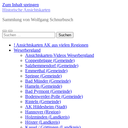
Zum Inhalt springen
Historische Ansichtskarten
Sammlung von Wolfgang Schnurbusch
Mobile-
Suchfeld
Suchen
Menü
ein-/ausblenden
nach:
ein-/ausblenden
! Ansichtskarten AK aus vielen Regionen
Weserbergland
Ansichtskarten-Videos Weserbergland
Coppenbrügge (Gemeinde)
Salzhemmendorf (Gemeinde)
Emmerthal (Gemeinde)
Springe (Gemeinde)
Bad Münder (Gemeinde)
Hameln (Gemeinde)
Bad Pyrmont (Gemeinde)
Bodenwerder-Polle (Gemeinde)
Rinteln (Gemeinde)
AK Hildesheim (Stadt)
Hannover (Region)
Holzminden (Landkreis)
Höxter (Landkreis)
Kassel / Göttingen (Landkreis)