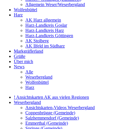
Allgemein Weser/Weserbergland
Wolfenbüttel
Harz
AK Harz allgemein
Harz-Landkreis Goslar
Harz-Landkreis Harz
Harz-Landkreis Göttingen
AK Stolberg
AK Ilfeld im Südharz
Markgräflerland
Grüße
Über mich
News
Alle
Weserbergland
Wolfenbüttel
Harz
! Ansichtskarten AK aus vielen Regionen
Weserbergland
Ansichtskarten-Videos Weserbergland
Coppenbrügge (Gemeinde)
Salzhemmendorf (Gemeinde)
Emmerthal (Gemeinde)
Springe (Gemeinde)