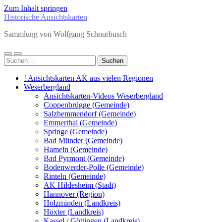
Zum Inhalt springen
Historische Ansichtskarten
Sammlung von Wolfgang Schnurbusch
Mobile-
Suchfeld
Suchen
Menü
ein-/ausblenden
nach:
ein-/ausblenden
! Ansichtskarten AK aus vielen Regionen
Weserbergland
Ansichtskarten-Videos Weserbergland
Coppenbrügge (Gemeinde)
Salzhemmendorf (Gemeinde)
Emmerthal (Gemeinde)
Springe (Gemeinde)
Bad Münder (Gemeinde)
Hameln (Gemeinde)
Bad Pyrmont (Gemeinde)
Bodenwerder-Polle (Gemeinde)
Rinteln (Gemeinde)
AK Hildesheim (Stadt)
Hannover (Region)
Holzminden (Landkreis)
Höxter (Landkreis)
Kassel / Göttingen (Landkreis)