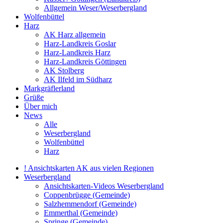
Allgemein Weser/Weserbergland
Wolfenbüttel
Harz
AK Harz allgemein
Harz-Landkreis Goslar
Harz-Landkreis Harz
Harz-Landkreis Göttingen
AK Stolberg
AK Ilfeld im Südharz
Markgräflerland
Grüße
Über mich
News
Alle
Weserbergland
Wolfenbüttel
Harz
! Ansichtskarten AK aus vielen Regionen
Weserbergland
Ansichtskarten-Videos Weserbergland
Coppenbrügge (Gemeinde)
Salzhemmendorf (Gemeinde)
Emmerthal (Gemeinde)
Springe (Gemeinde)