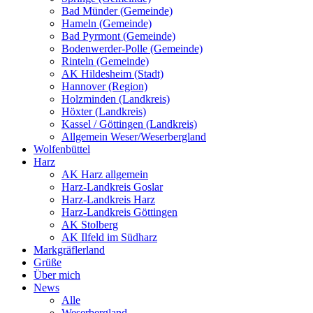
Bad Münder (Gemeinde)
Hameln (Gemeinde)
Bad Pyrmont (Gemeinde)
Bodenwerder-Polle (Gemeinde)
Rinteln (Gemeinde)
AK Hildesheim (Stadt)
Hannover (Region)
Holzminden (Landkreis)
Höxter (Landkreis)
Kassel / Göttingen (Landkreis)
Allgemein Weser/Weserbergland
Wolfenbüttel
Harz
AK Harz allgemein
Harz-Landkreis Goslar
Harz-Landkreis Harz
Harz-Landkreis Göttingen
AK Stolberg
AK Ilfeld im Südharz
Markgräflerland
Grüße
Über mich
News
Alle
Weserbergland