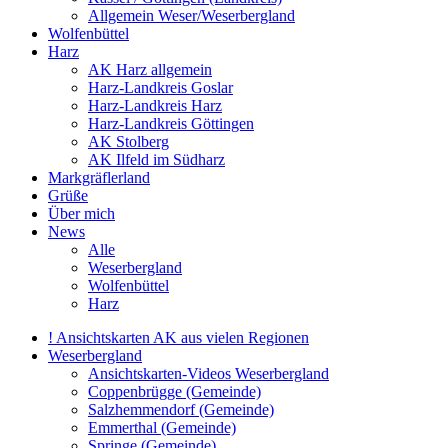
Allgemein Weser/Weserbergland
Wolfenbüttel
Harz
AK Harz allgemein
Harz-Landkreis Goslar
Harz-Landkreis Harz
Harz-Landkreis Göttingen
AK Stolberg
AK Ilfeld im Südharz
Markgräflerland
Grüße
Über mich
News
Alle
Weserbergland
Wolfenbüttel
Harz
! Ansichtskarten AK aus vielen Regionen
Weserbergland
Ansichtskarten-Videos Weserbergland
Coppenbrügge (Gemeinde)
Salzhemmendorf (Gemeinde)
Emmerthal (Gemeinde)
Springe (Gemeinde)