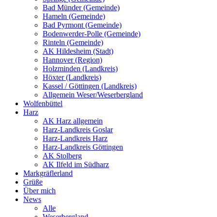
Bad Münder (Gemeinde)
Hameln (Gemeinde)
Bad Pyrmont (Gemeinde)
Bodenwerder-Polle (Gemeinde)
Rinteln (Gemeinde)
AK Hildesheim (Stadt)
Hannover (Region)
Holzminden (Landkreis)
Höxter (Landkreis)
Kassel / Göttingen (Landkreis)
Allgemein Weser/Weserbergland
Wolfenbüttel
Harz
AK Harz allgemein
Harz-Landkreis Goslar
Harz-Landkreis Harz
Harz-Landkreis Göttingen
AK Stolberg
AK Ilfeld im Südharz
Markgräflerland
Grüße
Über mich
News
Alle
Weserbergland