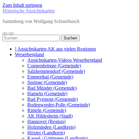
Zum Inhalt springen
Historische Ansichtskarten
Sammlung von Wolfgang Schnurbusch
Mobile-
Suchfeld
Suchen
Menü
ein-/ausblenden
nach:
ein-/ausblenden
! Ansichtskarten AK aus vielen Regionen
Weserbergland
Ansichtskarten-Videos Weserbergland
Coppenbrügge (Gemeinde)
Salzhemmendorf (Gemeinde)
Emmerthal (Gemeinde)
Springe (Gemeinde)
Bad Münder (Gemeinde)
Hameln (Gemeinde)
Bad Pyrmont (Gemeinde)
Bodenwerder-Polle (Gemeinde)
Rinteln (Gemeinde)
AK Hildesheim (Stadt)
Hannover (Region)
Holzminden (Landkreis)
Höxter (Landkreis)
Kassel / Göttingen (Landkreis)