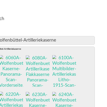
ich
lfenbüttel-Artilleriekaserne
el-Artilleriekaserne