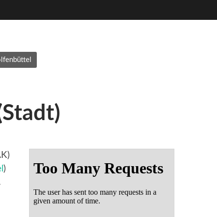
fenbüttel
Stadt)
AK)
l
)
.