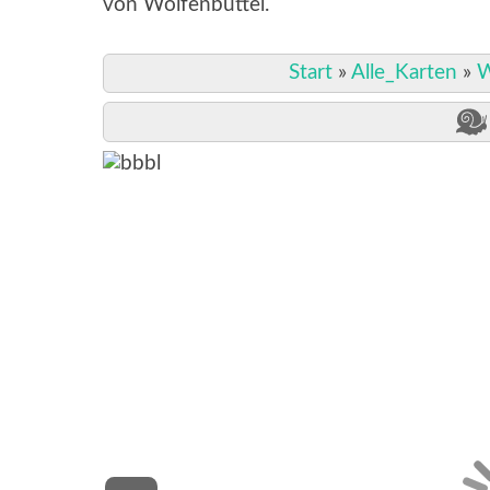
von Wolfenbüttel.
Start
»
Alle_Karten
»
W