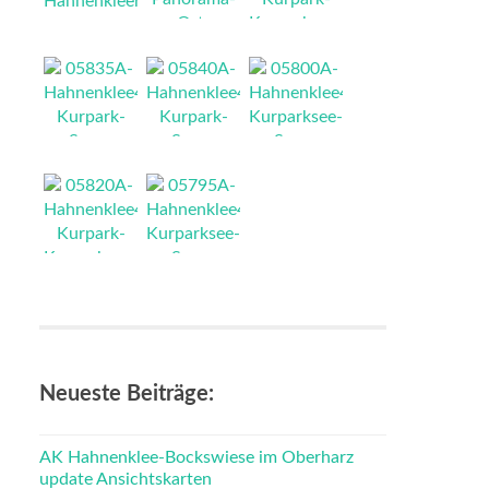
NEU
NEU
NEU
NEU
NEU
NEU
NEU
NEU
Neueste Beiträge:
AK Hahnenklee-Bockswiese im Oberharz
update Ansichtskarten