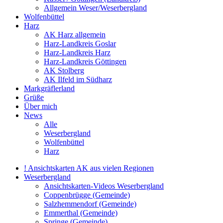
Allgemein Weser/Weserbergland
Wolfenbüttel
Harz
AK Harz allgemein
Harz-Landkreis Goslar
Harz-Landkreis Harz
Harz-Landkreis Göttingen
AK Stolberg
AK Ilfeld im Südharz
Markgräflerland
Grüße
Über mich
News
Alle
Weserbergland
Wolfenbüttel
Harz
! Ansichtskarten AK aus vielen Regionen
Weserbergland
Ansichtskarten-Videos Weserbergland
Coppenbrügge (Gemeinde)
Salzhemmendorf (Gemeinde)
Emmerthal (Gemeinde)
Springe (Gemeinde)