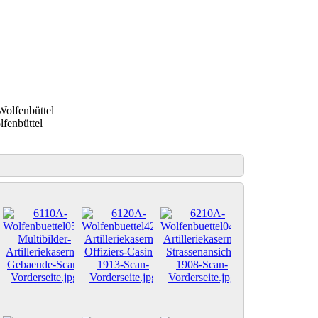
lfenbüttel