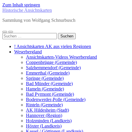
Zum Inhalt springen
Historische Ansichtskarten
Sammlung von Wolfgang Schnurbusch
Mobile-
Suchfeld
Suchen
Menü
ein-/ausblenden
nach:
ein-/ausblenden
! Ansichtskarten AK aus vielen Regionen
Weserbergland
Ansichtskarten-Videos Weserbergland
Coppenbrügge (Gemeinde)
Salzhemmendorf (Gemeinde)
Emmerthal (Gemeinde)
Springe (Gemeinde)
Bad Münder (Gemeinde)
Hameln (Gemeinde)
Bad Pyrmont (Gemeinde)
Bodenwerder-Polle (Gemeinde)
Rinteln (Gemeinde)
AK Hildesheim (Stadt)
Hannover (Region)
Holzminden (Landkreis)
Höxter (Landkreis)
Kassel / Göttingen (Landkreis)