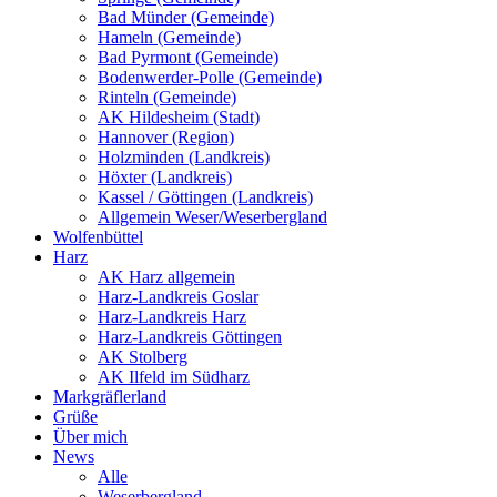
Bad Münder (Gemeinde)
Hameln (Gemeinde)
Bad Pyrmont (Gemeinde)
Bodenwerder-Polle (Gemeinde)
Rinteln (Gemeinde)
AK Hildesheim (Stadt)
Hannover (Region)
Holzminden (Landkreis)
Höxter (Landkreis)
Kassel / Göttingen (Landkreis)
Allgemein Weser/Weserbergland
Wolfenbüttel
Harz
AK Harz allgemein
Harz-Landkreis Goslar
Harz-Landkreis Harz
Harz-Landkreis Göttingen
AK Stolberg
AK Ilfeld im Südharz
Markgräflerland
Grüße
Über mich
News
Alle
Weserbergland