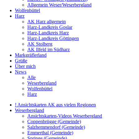
Allgemein Weser/Weserbergland
Wolfenbüttel
Harz
AK Harz allgemein
Harz-Landkreis Goslar
Harz-Landkreis Harz
Harz-Landkreis Göttingen
AK Stolberg
AK Ilfeld im Südharz
Markgräflerland
Grüße
Über mich
News
Alle
Weserbergland
Wolfenbüttel
Harz
! Ansichtskarten AK aus vielen Regionen
Weserbergland
Ansichtskarten-Videos Weserbergland
Coppenbrügge (Gemeinde)
Salzhemmendorf (Gemeinde)
Emmerthal (Gemeinde)
Springe (Gemeinde)