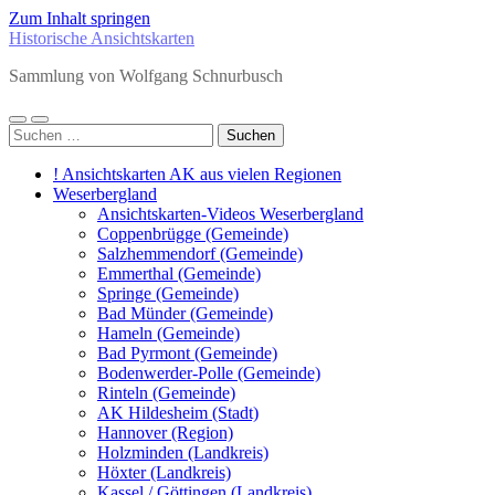
Zum Inhalt springen
Historische Ansichtskarten
Sammlung von Wolfgang Schnurbusch
Mobile-
Suchfeld
Suchen
Menü
ein-/ausblenden
nach:
ein-/ausblenden
! Ansichtskarten AK aus vielen Regionen
Weserbergland
Ansichtskarten-Videos Weserbergland
Coppenbrügge (Gemeinde)
Salzhemmendorf (Gemeinde)
Emmerthal (Gemeinde)
Springe (Gemeinde)
Bad Münder (Gemeinde)
Hameln (Gemeinde)
Bad Pyrmont (Gemeinde)
Bodenwerder-Polle (Gemeinde)
Rinteln (Gemeinde)
AK Hildesheim (Stadt)
Hannover (Region)
Holzminden (Landkreis)
Höxter (Landkreis)
Kassel / Göttingen (Landkreis)