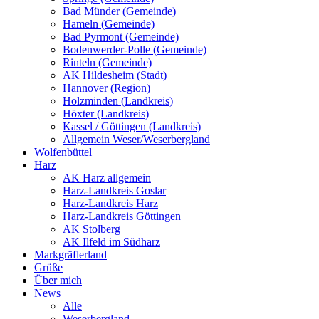
Bad Münder (Gemeinde)
Hameln (Gemeinde)
Bad Pyrmont (Gemeinde)
Bodenwerder-Polle (Gemeinde)
Rinteln (Gemeinde)
AK Hildesheim (Stadt)
Hannover (Region)
Holzminden (Landkreis)
Höxter (Landkreis)
Kassel / Göttingen (Landkreis)
Allgemein Weser/Weserbergland
Wolfenbüttel
Harz
AK Harz allgemein
Harz-Landkreis Goslar
Harz-Landkreis Harz
Harz-Landkreis Göttingen
AK Stolberg
AK Ilfeld im Südharz
Markgräflerland
Grüße
Über mich
News
Alle
Weserbergland