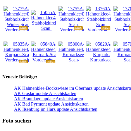
NEU
NEU
NEU
NEU
NEU
NEU
NEU
NEU
Neueste Beiträge:
AK Hahnenklee-Bockswiese im Oberharz update Ansichtskart
AK Goslar update Ansichtskarten
AK Braunlage update Ansichtskarten
AK Bad Pyrmont update Ansichtskarten
AK Ilsenburg im Harz update Ansichtskarten
Foto suchen