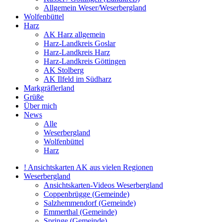
Allgemein Weser/Weserbergland
Wolfenbüttel
Harz
AK Harz allgemein
Harz-Landkreis Goslar
Harz-Landkreis Harz
Harz-Landkreis Göttingen
AK Stolberg
AK Ilfeld im Südharz
Markgräflerland
Grüße
Über mich
News
Alle
Weserbergland
Wolfenbüttel
Harz
! Ansichtskarten AK aus vielen Regionen
Weserbergland
Ansichtskarten-Videos Weserbergland
Coppenbrügge (Gemeinde)
Salzhemmendorf (Gemeinde)
Emmerthal (Gemeinde)
Springe (Gemeinde)