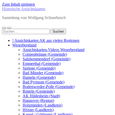
Zum Inhalt springen
Historische Ansichtskarten
Sammlung von Wolfgang Schnurbusch
Mobile-
Suchfeld
Suchen
Menü
ein-/ausblenden
nach:
ein-/ausblenden
! Ansichtskarten AK aus vielen Regionen
Weserbergland
Ansichtskarten-Videos Weserbergland
Coppenbrügge (Gemeinde)
Salzhemmendorf (Gemeinde)
Emmerthal (Gemeinde)
Springe (Gemeinde)
Bad Münder (Gemeinde)
Hameln (Gemeinde)
Bad Pyrmont (Gemeinde)
Bodenwerder-Polle (Gemeinde)
Rinteln (Gemeinde)
AK Hildesheim (Stadt)
Hannover (Region)
Holzminden (Landkreis)
Höxter (Landkreis)
Kassel / Göttingen (Landkreis)