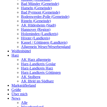
Bad Münder (Gemeinde)
Hameln (Gemeinde)
Bad Pyrmont (Gemeinde)
Bodenwerder-Polle (Gemeinde)
Rinteln (Gemeinde)
AK Hildesheim (Stadt)
Hannover (Region)
Holzminden (Landkreis)
Höxter (Landkreis)
Kassel / Göttingen (Landkreis)
Allgemein Weser/Weserbergland
Wolfenbüttel
Harz
AK Harz allgemein
Harz-Landkreis Goslar
Harz-Landkreis Harz
Harz-Landkreis Göttingen
AK Stolberg
AK Ilfeld im Südharz
Markgräflerland
Grüße
Über mich
News
Alle
Weserbergland