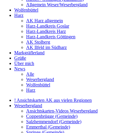
Allgemein Weser/Weserbergland
Wolfenbüttel
Harz
AK Harz allgemein
Harz-Landkreis Goslar
Harz-Landkreis Harz
Harz-Landkreis Göttingen
AK Stolberg
AK Ilfeld im Südharz
Markgräflerland
Grüße
Über mich
News
Alle
Weserbergland
Wolfenbüttel
Harz
! Ansichtskarten AK aus vielen Regionen
Weserbergland
Ansichtskarten-Videos Weserbergland
Coppenbrügge (Gemeinde)
Salzhemmendorf (Gemeinde)
Emmerthal (Gemeinde)
Springe (Gemeinde)