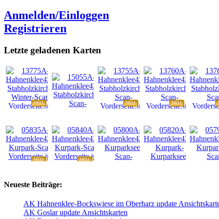
Anmelden/Einloggen
Registrieren
Letzte geladenen Karten
NEU
NEU
NEU
NEU
NEU
NEU
NEU
NEU
Neueste Beiträge:
AK Hahnenklee-Bockswiese im Oberharz update Ansichtskart
AK Goslar update Ansichtskarten