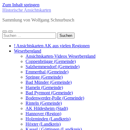
Zum Inhalt springen
Historische Ansichtskarten
Sammlung von Wolfgang Schnurbusch
Mobile-
Suchfeld
Suchen
Menü
ein-/ausblenden
nach:
ein-/ausblenden
! Ansichtskarten AK aus vielen Regionen
Weserbergland
Ansichtskarten-Videos Weserbergland
Coppenbrügge (Gemeinde)
Salzhemmendorf (Gemeinde)
Emmerthal (Gemeinde)
Springe (Gemeinde)
Bad Münder (Gemeinde)
Hameln (Gemeinde)
Bad Pyrmont (Gemeinde)
Bodenwerder-Polle (Gemeinde)
Rinteln (Gemeinde)
AK Hildesheim (Stadt)
Hannover (Region)
Holzminden (Landkreis)
Höxter (Landkreis)
Kassel / Göttingen (Landkreis)