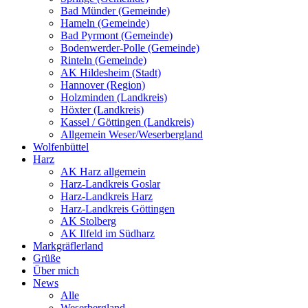
Bad Münder (Gemeinde)
Hameln (Gemeinde)
Bad Pyrmont (Gemeinde)
Bodenwerder-Polle (Gemeinde)
Rinteln (Gemeinde)
AK Hildesheim (Stadt)
Hannover (Region)
Holzminden (Landkreis)
Höxter (Landkreis)
Kassel / Göttingen (Landkreis)
Allgemein Weser/Weserbergland
Wolfenbüttel
Harz
AK Harz allgemein
Harz-Landkreis Goslar
Harz-Landkreis Harz
Harz-Landkreis Göttingen
AK Stolberg
AK Ilfeld im Südharz
Markgräflerland
Grüße
Über mich
News
Alle
Weserbergland