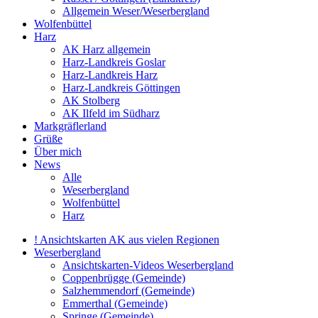
Allgemein Weser/Weserbergland
Wolfenbüttel
Harz
AK Harz allgemein
Harz-Landkreis Goslar
Harz-Landkreis Harz
Harz-Landkreis Göttingen
AK Stolberg
AK Ilfeld im Südharz
Markgräflerland
Grüße
Über mich
News
Alle
Weserbergland
Wolfenbüttel
Harz
! Ansichtskarten AK aus vielen Regionen
Weserbergland
Ansichtskarten-Videos Weserbergland
Coppenbrügge (Gemeinde)
Salzhemmendorf (Gemeinde)
Emmerthal (Gemeinde)
Springe (Gemeinde)