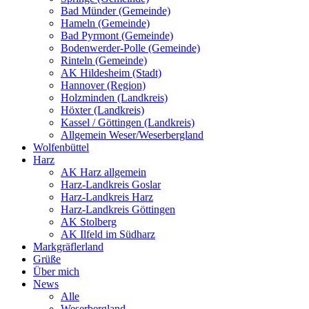
Bad Münder (Gemeinde)
Hameln (Gemeinde)
Bad Pyrmont (Gemeinde)
Bodenwerder-Polle (Gemeinde)
Rinteln (Gemeinde)
AK Hildesheim (Stadt)
Hannover (Region)
Holzminden (Landkreis)
Höxter (Landkreis)
Kassel / Göttingen (Landkreis)
Allgemein Weser/Weserbergland
Wolfenbüttel
Harz
AK Harz allgemein
Harz-Landkreis Goslar
Harz-Landkreis Harz
Harz-Landkreis Göttingen
AK Stolberg
AK Ilfeld im Südharz
Markgräflerland
Grüße
Über mich
News
Alle
Weserbergland