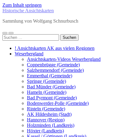
Zum Inhalt springen
Historische Ansichtskarten
Sammlung von Wolfgang Schnurbusch
Mobile-
Suchfeld
Suchen
Menü
ein-/ausblenden
nach:
ein-/ausblenden
! Ansichtskarten AK aus vielen Regionen
Weserbergland
Ansichtskarten-Videos Weserbergland
Coppenbrügge (Gemeinde)
Salzhemmendorf (Gemeinde)
Emmerthal (Gemeinde)
Springe (Gemeinde)
Bad Münder (Gemeinde)
Hameln (Gemeinde)
Bad Pyrmont (Gemeinde)
Bodenwerder-Polle (Gemeinde)
Rinteln (Gemeinde)
AK Hildesheim (Stadt)
Hannover (Region)
Holzminden (Landkreis)
Höxter (Landkreis)
Kassel / Göttingen (Landkreis)