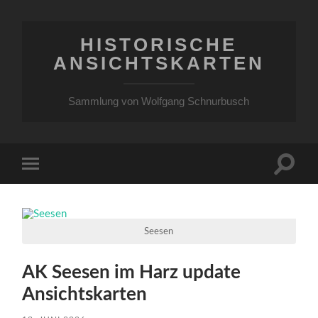
HISTORISCHE
ANSICHTSKARTEN
Sammlung von Wolfgang Schnurbusch
Suchfe
Mobile-
ein-/a
Menü
ein-/ausblenden
Seesen
AK Seesen im Harz update
Ansichtskarten