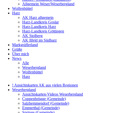
Allgemein Weser/Weserbergland
Wolfenbüttel
Harz
AK Harz allgemein
Harz-Landkreis Goslar
Harz-Landkreis Harz
Harz-Landkreis Göttingen
AK Stolberg
AK Ilfeld im Südharz
Markgräflerland
Grüße
Über mich
News
Alle
Weserbergland
Wolfenbüttel
Harz
! Ansichtskarten AK aus vielen Regionen
Weserbergland
Ansichtskarten-Videos Weserbergland
Coppenbrügge (Gemeinde)
Salzhemmendorf (Gemeinde)
Emmerthal (Gemeinde)
Springe (Gemeinde)