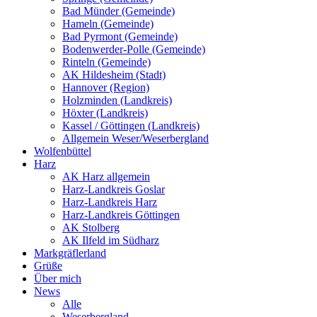
Bad Münder (Gemeinde)
Hameln (Gemeinde)
Bad Pyrmont (Gemeinde)
Bodenwerder-Polle (Gemeinde)
Rinteln (Gemeinde)
AK Hildesheim (Stadt)
Hannover (Region)
Holzminden (Landkreis)
Höxter (Landkreis)
Kassel / Göttingen (Landkreis)
Allgemein Weser/Weserbergland
Wolfenbüttel
Harz
AK Harz allgemein
Harz-Landkreis Goslar
Harz-Landkreis Harz
Harz-Landkreis Göttingen
AK Stolberg
AK Ilfeld im Südharz
Markgräflerland
Grüße
Über mich
News
Alle
Weserbergland