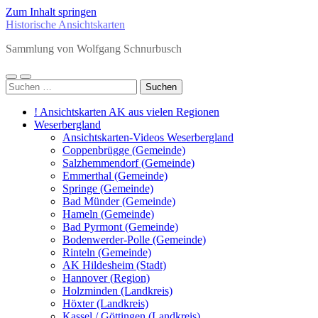
Zum Inhalt springen
Historische Ansichtskarten
Sammlung von Wolfgang Schnurbusch
Mobile-
Suchfeld
Suchen
Menü
ein-/ausblenden
nach:
ein-/ausblenden
! Ansichtskarten AK aus vielen Regionen
Weserbergland
Ansichtskarten-Videos Weserbergland
Coppenbrügge (Gemeinde)
Salzhemmendorf (Gemeinde)
Emmerthal (Gemeinde)
Springe (Gemeinde)
Bad Münder (Gemeinde)
Hameln (Gemeinde)
Bad Pyrmont (Gemeinde)
Bodenwerder-Polle (Gemeinde)
Rinteln (Gemeinde)
AK Hildesheim (Stadt)
Hannover (Region)
Holzminden (Landkreis)
Höxter (Landkreis)
Kassel / Göttingen (Landkreis)