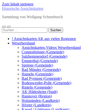
Zum Inhalt springen
Historische Ansichtskarten
Sammlung von Wolfgang Schnurbusch
Mobile-
Suchfeld
Suchen
Menü
ein-/ausblenden
nach:
ein-/ausblenden
! Ansichtskarten AK aus vielen Regionen
Weserbergland
Ansichtskarten-Videos Weserbergland
Coppenbrügge (Gemeinde)
Salzhemmendorf (Gemeinde)
Emmerthal (Gemeinde)
Springe (Gemeinde)
Bad Münder (Gemeinde)
Hameln (Gemeinde)
Bad Pyrmont (Gemeinde)
Bodenwerder-Polle (Gemeinde)
Rinteln (Gemeinde)
AK Hildesheim (Stadt)
Hannover (Region)
Holzminden (Landkreis)
Höxter (Landkreis)
Kassel / Göttingen (Landkreis)