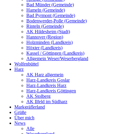
Bad Münder (Gemeinde)
Hameln (Gemeinde)
Bad Pyrmont (Gemeinde)
Bodenwerder-Polle (Gemeinde)
Rinteln (Gemeinde)
AK Hildesheim (Stadt)
Hannover (Region)
Holzminden (Landkreis)
Höxter (Landkreis)
Kassel / Göttingen (Landkreis)
Allgemein Weser/Weserbergland
Wolfenbüttel
Harz
AK Harz allgemein
Harz-Landkreis Goslar
Harz-Landkreis Harz
Harz-Landkreis Göttingen
AK Stolberg
AK Ilfeld im Südharz
Markgräflerland
Grüße
Über mich
News
Alle
Weserbergland