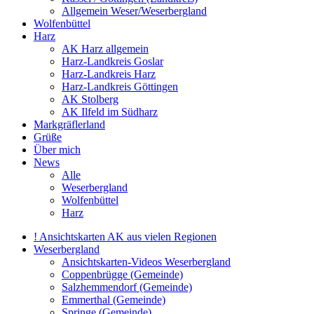
Allgemein Weser/Weserbergland
Wolfenbüttel
Harz
AK Harz allgemein
Harz-Landkreis Goslar
Harz-Landkreis Harz
Harz-Landkreis Göttingen
AK Stolberg
AK Ilfeld im Südharz
Markgräflerland
Grüße
Über mich
News
Alle
Weserbergland
Wolfenbüttel
Harz
! Ansichtskarten AK aus vielen Regionen
Weserbergland
Ansichtskarten-Videos Weserbergland
Coppenbrügge (Gemeinde)
Salzhemmendorf (Gemeinde)
Emmerthal (Gemeinde)
Springe (Gemeinde)