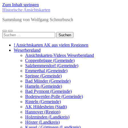
Zum Inhalt springen
Historische Ansichtskarten
Sammlung von Wolfgang Schnurbusch
Mobile-
Suchfeld
Suchen
Menü
ein-/ausblenden
nach:
ein-/ausblenden
! Ansichtskarten AK aus vielen Regionen
Weserbergland
Ansichtskarten-Videos Weserbergland
Coppenbrügge (Gemeinde)
Salzhemmendorf (Gemeinde)
Emmerthal (Gemeinde)
Springe (Gemeinde)
Bad Münder (Gemeinde)
Hameln (Gemeinde)
Bad Pyrmont (Gemeinde)
Bodenwerder-Polle (Gemeinde)
Rinteln (Gemeinde)
AK Hildesheim (Stadt)
Hannover (Region)
Holzminden (Landkreis)
Höxter (Landkreis)
Kassel / Göttingen (Landkreis)