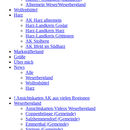
Allgemein Weser/Weserbergland
Wolfenbüttel
Harz
AK Harz allgemein
Harz-Landkreis Goslar
Harz-Landkreis Harz
Harz-Landkreis Göttingen
AK Stolberg
AK Ilfeld im Südharz
Markgräflerland
Grüße
Über mich
News
Alle
Weserbergland
Wolfenbüttel
Harz
! Ansichtskarten AK aus vielen Regionen
Weserbergland
Ansichtskarten-Videos Weserbergland
Coppenbrügge (Gemeinde)
Salzhemmendorf (Gemeinde)
Emmerthal (Gemeinde)
Springe (Gemeinde)