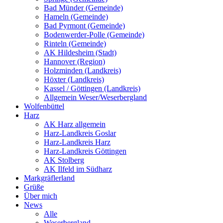
Bad Münder (Gemeinde)
Hameln (Gemeinde)
Bad Pyrmont (Gemeinde)
Bodenwerder-Polle (Gemeinde)
Rinteln (Gemeinde)
AK Hildesheim (Stadt)
Hannover (Region)
Holzminden (Landkreis)
Höxter (Landkreis)
Kassel / Göttingen (Landkreis)
Allgemein Weser/Weserbergland
Wolfenbüttel
Harz
AK Harz allgemein
Harz-Landkreis Goslar
Harz-Landkreis Harz
Harz-Landkreis Göttingen
AK Stolberg
AK Ilfeld im Südharz
Markgräflerland
Grüße
Über mich
News
Alle
Weserbergland