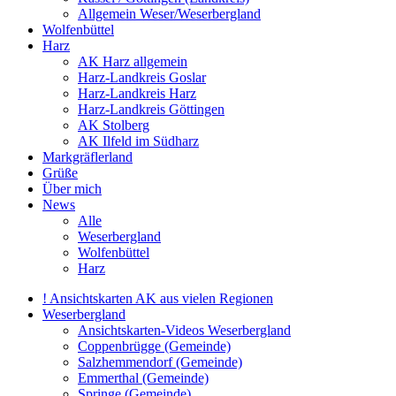
Allgemein Weser/Weserbergland
Wolfenbüttel
Harz
AK Harz allgemein
Harz-Landkreis Goslar
Harz-Landkreis Harz
Harz-Landkreis Göttingen
AK Stolberg
AK Ilfeld im Südharz
Markgräflerland
Grüße
Über mich
News
Alle
Weserbergland
Wolfenbüttel
Harz
! Ansichtskarten AK aus vielen Regionen
Weserbergland
Ansichtskarten-Videos Weserbergland
Coppenbrügge (Gemeinde)
Salzhemmendorf (Gemeinde)
Emmerthal (Gemeinde)
Springe (Gemeinde)