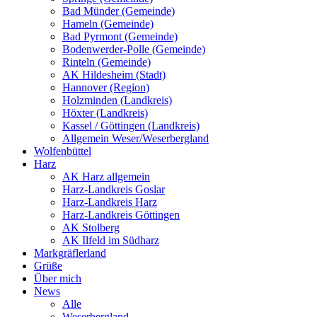
Bad Münder (Gemeinde)
Hameln (Gemeinde)
Bad Pyrmont (Gemeinde)
Bodenwerder-Polle (Gemeinde)
Rinteln (Gemeinde)
AK Hildesheim (Stadt)
Hannover (Region)
Holzminden (Landkreis)
Höxter (Landkreis)
Kassel / Göttingen (Landkreis)
Allgemein Weser/Weserbergland
Wolfenbüttel
Harz
AK Harz allgemein
Harz-Landkreis Goslar
Harz-Landkreis Harz
Harz-Landkreis Göttingen
AK Stolberg
AK Ilfeld im Südharz
Markgräflerland
Grüße
Über mich
News
Alle
Weserbergland