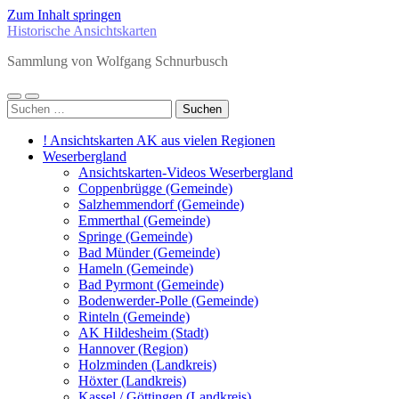
Zum Inhalt springen
Historische Ansichtskarten
Sammlung von Wolfgang Schnurbusch
Mobile-
Suchfeld
Suchen
Menü
ein-/ausblenden
nach:
ein-/ausblenden
! Ansichtskarten AK aus vielen Regionen
Weserbergland
Ansichtskarten-Videos Weserbergland
Coppenbrügge (Gemeinde)
Salzhemmendorf (Gemeinde)
Emmerthal (Gemeinde)
Springe (Gemeinde)
Bad Münder (Gemeinde)
Hameln (Gemeinde)
Bad Pyrmont (Gemeinde)
Bodenwerder-Polle (Gemeinde)
Rinteln (Gemeinde)
AK Hildesheim (Stadt)
Hannover (Region)
Holzminden (Landkreis)
Höxter (Landkreis)
Kassel / Göttingen (Landkreis)