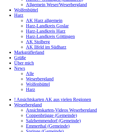
Allgemein Weser/Weserbergland
Wolfenbüttel
Harz
AK Harz allgemein
Harz-Landkreis Goslar
Harz-Landkreis Harz
Harz-Landkreis Göttingen
AK Stolberg
AK Ilfeld im Südharz
Markgräflerland
Grüße
Über mich
News
Alle
Weserbergland
Wolfenbüttel
Harz
! Ansichtskarten AK aus vielen Regionen
Weserbergland
Ansichtskarten-Videos Weserbergland
Coppenbrügge (Gemeinde)
Salzhemmendorf (Gemeinde)
Emmerthal (Gemeinde)
Springe (Gemeinde)