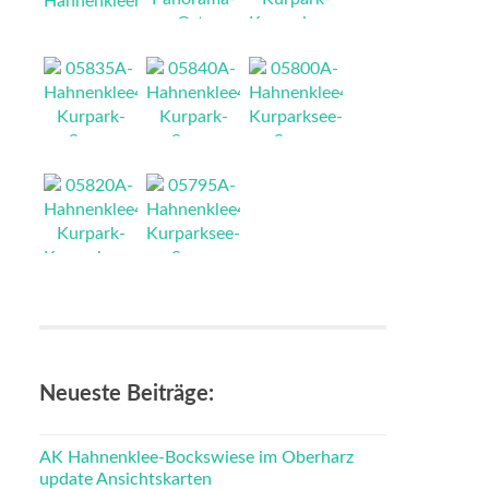
NEU
NEU
NEU
NEU
NEU
NEU
NEU
NEU
Neueste Beiträge:
AK Hahnenklee-Bockswiese im Oberharz
update Ansichtskarten