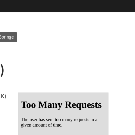
Springe
)
AK)