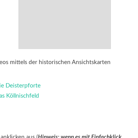
eos mittels der historischen Ansichtskarten
ie Deisterpforte
s Köllnischfeld
anklicken aus (
Hinweis: wenn es mit Einfachklick