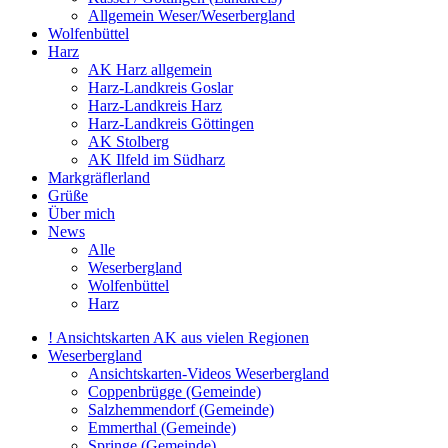
Allgemein Weser/Weserbergland
Wolfenbüttel
Harz
AK Harz allgemein
Harz-Landkreis Goslar
Harz-Landkreis Harz
Harz-Landkreis Göttingen
AK Stolberg
AK Ilfeld im Südharz
Markgräflerland
Grüße
Über mich
News
Alle
Weserbergland
Wolfenbüttel
Harz
! Ansichtskarten AK aus vielen Regionen
Weserbergland
Ansichtskarten-Videos Weserbergland
Coppenbrügge (Gemeinde)
Salzhemmendorf (Gemeinde)
Emmerthal (Gemeinde)
Springe (Gemeinde)