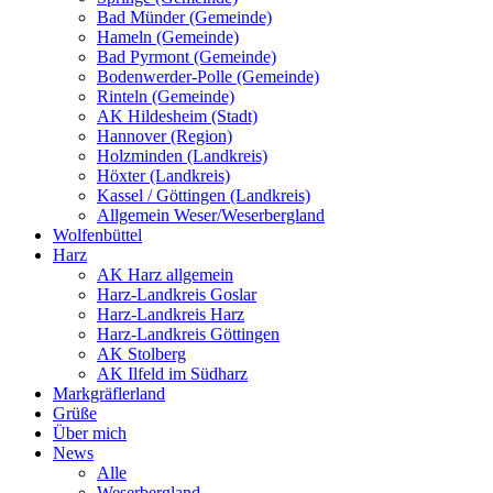
Bad Münder (Gemeinde)
Hameln (Gemeinde)
Bad Pyrmont (Gemeinde)
Bodenwerder-Polle (Gemeinde)
Rinteln (Gemeinde)
AK Hildesheim (Stadt)
Hannover (Region)
Holzminden (Landkreis)
Höxter (Landkreis)
Kassel / Göttingen (Landkreis)
Allgemein Weser/Weserbergland
Wolfenbüttel
Harz
AK Harz allgemein
Harz-Landkreis Goslar
Harz-Landkreis Harz
Harz-Landkreis Göttingen
AK Stolberg
AK Ilfeld im Südharz
Markgräflerland
Grüße
Über mich
News
Alle
Weserbergland