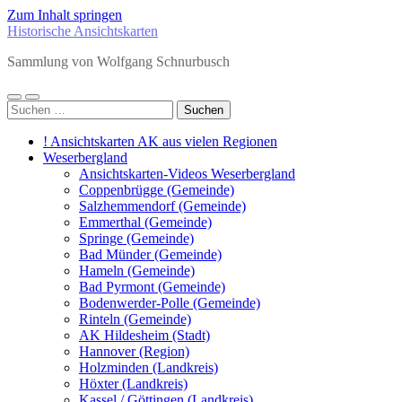
Zum Inhalt springen
Historische Ansichtskarten
Sammlung von Wolfgang Schnurbusch
Mobile-
Suchfeld
Suchen
Menü
ein-/ausblenden
nach:
ein-/ausblenden
! Ansichtskarten AK aus vielen Regionen
Weserbergland
Ansichtskarten-Videos Weserbergland
Coppenbrügge (Gemeinde)
Salzhemmendorf (Gemeinde)
Emmerthal (Gemeinde)
Springe (Gemeinde)
Bad Münder (Gemeinde)
Hameln (Gemeinde)
Bad Pyrmont (Gemeinde)
Bodenwerder-Polle (Gemeinde)
Rinteln (Gemeinde)
AK Hildesheim (Stadt)
Hannover (Region)
Holzminden (Landkreis)
Höxter (Landkreis)
Kassel / Göttingen (Landkreis)