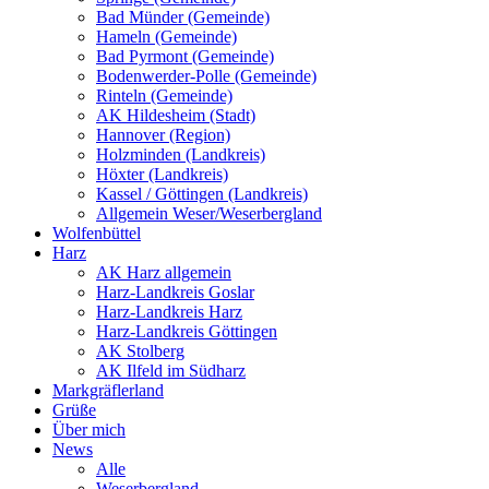
Bad Münder (Gemeinde)
Hameln (Gemeinde)
Bad Pyrmont (Gemeinde)
Bodenwerder-Polle (Gemeinde)
Rinteln (Gemeinde)
AK Hildesheim (Stadt)
Hannover (Region)
Holzminden (Landkreis)
Höxter (Landkreis)
Kassel / Göttingen (Landkreis)
Allgemein Weser/Weserbergland
Wolfenbüttel
Harz
AK Harz allgemein
Harz-Landkreis Goslar
Harz-Landkreis Harz
Harz-Landkreis Göttingen
AK Stolberg
AK Ilfeld im Südharz
Markgräflerland
Grüße
Über mich
News
Alle
Weserbergland