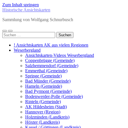
Zum Inhalt springen
Historische Ansichtskarten
Sammlung von Wolfgang Schnurbusch
Mobile-
Suchfeld
Suchen
Menü
ein-/ausblenden
nach:
ein-/ausblenden
! Ansichtskarten AK aus vielen Regionen
Weserbergland
Ansichtskarten-Videos Weserbergland
Coppenbrügge (Gemeinde)
Salzhemmendorf (Gemeinde)
Emmerthal (Gemeinde)
Springe (Gemeinde)
Bad Münder (Gemeinde)
Hameln (Gemeinde)
Bad Pyrmont (Gemeinde)
Bodenwerder-Polle (Gemeinde)
Rinteln (Gemeinde)
AK Hildesheim (Stadt)
Hannover (Region)
Holzminden (Landkreis)
Höxter (Landkreis)
Kassel / Göttingen (Landkreis)