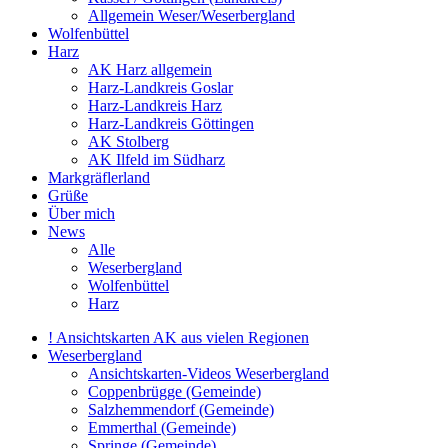
Allgemein Weser/Weserbergland
Wolfenbüttel
Harz
AK Harz allgemein
Harz-Landkreis Goslar
Harz-Landkreis Harz
Harz-Landkreis Göttingen
AK Stolberg
AK Ilfeld im Südharz
Markgräflerland
Grüße
Über mich
News
Alle
Weserbergland
Wolfenbüttel
Harz
! Ansichtskarten AK aus vielen Regionen
Weserbergland
Ansichtskarten-Videos Weserbergland
Coppenbrügge (Gemeinde)
Salzhemmendorf (Gemeinde)
Emmerthal (Gemeinde)
Springe (Gemeinde)