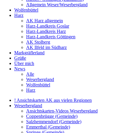
Allgemein Weser/Weserbergland
Wolfenbüttel
Harz
AK Harz allgemein
Harz-Landkreis Goslar
Harz-Landkreis Harz
Harz-Landkreis Göttingen
AK Stolberg
AK Ilfeld im Südharz
Markgräflerland
Grüße
Über mich
News
Alle
Weserbergland
Wolfenbüttel
Harz
! Ansichtskarten AK aus vielen Regionen
Weserbergland
Ansichtskarten-Videos Weserbergland
Coppenbrügge (Gemeinde)
Salzhemmendorf (Gemeinde)
Emmerthal (Gemeinde)
Springe (Gemeinde)