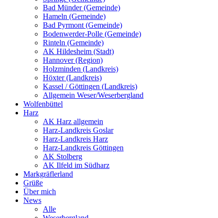
Bad Münder (Gemeinde)
Hameln (Gemeinde)
Bad Pyrmont (Gemeinde)
Bodenwerder-Polle (Gemeinde)
Rinteln (Gemeinde)
AK Hildesheim (Stadt)
Hannover (Region)
Holzminden (Landkreis)
Höxter (Landkreis)
Kassel / Göttingen (Landkreis)
Allgemein Weser/Weserbergland
Wolfenbüttel
Harz
AK Harz allgemein
Harz-Landkreis Goslar
Harz-Landkreis Harz
Harz-Landkreis Göttingen
AK Stolberg
AK Ilfeld im Südharz
Markgräflerland
Grüße
Über mich
News
Alle
Weserbergland