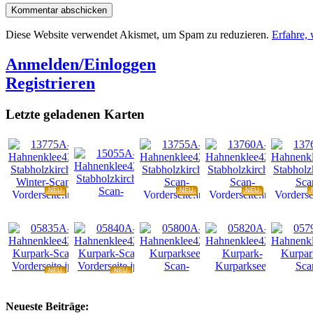
Diese Website verwendet Akismet, um Spam zu reduzieren.
Erfahre,
Anmelden/Einloggen
Registrieren
Letzte geladenen Karten
NEU
NEU
NEU
NEU
NEU
NEU
NEU
NEU
Neueste Beiträge: