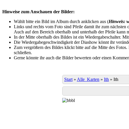
Hinweise zum Anschauen der Bilder:
Wählt bitte ein Bild im Album durch anklicken aus (
Hinweis: w
Links und rechts vom Foto sind Pfeile damit ihr zum nächsten o
Auch auf den Bereich oberhalb und unterhalb der Pfeile kann m
In der Mitte oberhalb des Bildes ist ein Wiedergabeschalter. Mi
Die Wiedergabegeschwindigkeit der Diashow könnt ihr veränder
Zum vergrößern des Bildes klickt bitte auf die Mitte des Fotos
schließen.
Gerne könnte ihr auch die Bilder bewerten oder einen Komment
Start
»
Alle_Karten
»
Ith
»
Ith