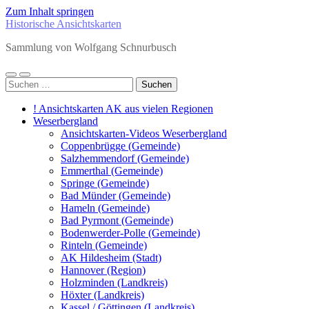
Zum Inhalt springen
Historische Ansichtskarten
Sammlung von Wolfgang Schnurbusch
Mobile-
Suchfeld
Suchen
Menü
ein-/ausblenden
nach:
ein-/ausblenden
! Ansichtskarten AK aus vielen Regionen
Weserbergland
Ansichtskarten-Videos Weserbergland
Coppenbrügge (Gemeinde)
Salzhemmendorf (Gemeinde)
Emmerthal (Gemeinde)
Springe (Gemeinde)
Bad Münder (Gemeinde)
Hameln (Gemeinde)
Bad Pyrmont (Gemeinde)
Bodenwerder-Polle (Gemeinde)
Rinteln (Gemeinde)
AK Hildesheim (Stadt)
Hannover (Region)
Holzminden (Landkreis)
Höxter (Landkreis)
Kassel / Göttingen (Landkreis)