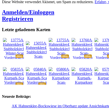
Diese Website verwendet Akismet, um Spam zu reduzieren.
Erfahre,
Anmelden/Einloggen
Registrieren
Letzte geladenen Karten
NEU
NEU
NEU
NEU
NEU
NEU
NEU
NEU
Neueste Beiträge:
AK Hahnenklee-Bockswiese im Oberharz update Ansichtskart