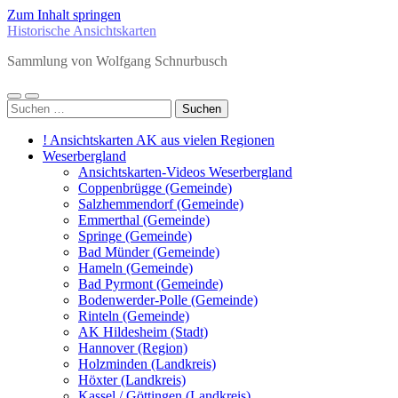
Zum Inhalt springen
Historische Ansichtskarten
Sammlung von Wolfgang Schnurbusch
Mobile-
Suchfeld
Suchen
Menü
ein-/ausblenden
nach:
ein-/ausblenden
! Ansichtskarten AK aus vielen Regionen
Weserbergland
Ansichtskarten-Videos Weserbergland
Coppenbrügge (Gemeinde)
Salzhemmendorf (Gemeinde)
Emmerthal (Gemeinde)
Springe (Gemeinde)
Bad Münder (Gemeinde)
Hameln (Gemeinde)
Bad Pyrmont (Gemeinde)
Bodenwerder-Polle (Gemeinde)
Rinteln (Gemeinde)
AK Hildesheim (Stadt)
Hannover (Region)
Holzminden (Landkreis)
Höxter (Landkreis)
Kassel / Göttingen (Landkreis)