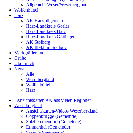
Allgemein Weser/Weserbergland
Wolfenbüttel
Harz
AK Harz allgemein
Harz-Landkreis Goslar
Harz-Landkreis Harz
Harz-Landkreis Göttingen
AK Stolberg
AK Ilfeld im Südharz
Markgräflerland
Grüße
Über mich
News
Alle
Weserbergland
Wolfenbüttel
Harz
! Ansichtskarten AK aus vielen Regionen
Weserbergland
Ansichtskarten-Videos Weserbergland
Coppenbrügge (Gemeinde)
Salzhemmendorf (Gemeinde)
Emmerthal (Gemeinde)
Springe (Gemeinde)