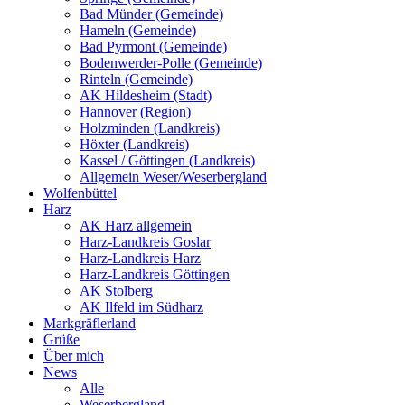
Bad Münder (Gemeinde)
Hameln (Gemeinde)
Bad Pyrmont (Gemeinde)
Bodenwerder-Polle (Gemeinde)
Rinteln (Gemeinde)
AK Hildesheim (Stadt)
Hannover (Region)
Holzminden (Landkreis)
Höxter (Landkreis)
Kassel / Göttingen (Landkreis)
Allgemein Weser/Weserbergland
Wolfenbüttel
Harz
AK Harz allgemein
Harz-Landkreis Goslar
Harz-Landkreis Harz
Harz-Landkreis Göttingen
AK Stolberg
AK Ilfeld im Südharz
Markgräflerland
Grüße
Über mich
News
Alle
Weserbergland