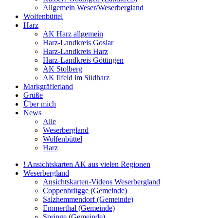
Allgemein Weser/Weserbergland
Wolfenbüttel
Harz
AK Harz allgemein
Harz-Landkreis Goslar
Harz-Landkreis Harz
Harz-Landkreis Göttingen
AK Stolberg
AK Ilfeld im Südharz
Markgräflerland
Grüße
Über mich
News
Alle
Weserbergland
Wolfenbüttel
Harz
! Ansichtskarten AK aus vielen Regionen
Weserbergland
Ansichtskarten-Videos Weserbergland
Coppenbrügge (Gemeinde)
Salzhemmendorf (Gemeinde)
Emmerthal (Gemeinde)
Springe (Gemeinde)