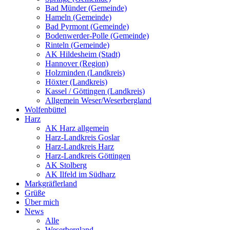
Bad Münder (Gemeinde)
Hameln (Gemeinde)
Bad Pyrmont (Gemeinde)
Bodenwerder-Polle (Gemeinde)
Rinteln (Gemeinde)
AK Hildesheim (Stadt)
Hannover (Region)
Holzminden (Landkreis)
Höxter (Landkreis)
Kassel / Göttingen (Landkreis)
Allgemein Weser/Weserbergland
Wolfenbüttel
Harz
AK Harz allgemein
Harz-Landkreis Goslar
Harz-Landkreis Harz
Harz-Landkreis Göttingen
AK Stolberg
AK Ilfeld im Südharz
Markgräflerland
Grüße
Über mich
News
Alle
Weserbergland