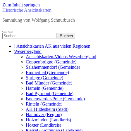
Zum Inhalt springen
Historische Ansichtskarten
Sammlung von Wolfgang Schnurbusch
Mobile-
Suchfeld
Suchen
Menü
ein-/ausblenden
nach:
ein-/ausblenden
! Ansichtskarten AK aus vielen Regionen
Weserbergland
Ansichtskarten-Videos Weserbergland
Coppenbrügge (Gemeinde)
Salzhemmendorf (Gemeinde)
Emmerthal (Gemeinde)
Springe (Gemeinde)
Bad Münder (Gemeinde)
Hameln (Gemeinde)
Bad Pyrmont (Gemeinde)
Bodenwerder-Polle (Gemeinde)
Rinteln (Gemeinde)
AK Hildesheim (Stadt)
Hannover (Region)
Holzminden (Landkreis)
Höxter (Landkreis)
Kassel / Göttingen (Landkreis)