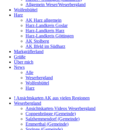
Allgemein Weser/Weserbergland
Wolfenbüttel
Harz
AK Harz allgemein
Harz-Landkreis Goslar
Harz-Landkreis Harz
Harz-Landkreis Göttingen
AK Stolberg
AK Ilfeld im Südharz
Markgräflerland
Grüße
Über mich
News
Alle
Weserbergland
Wolfenbüttel
Harz
! Ansichtskarten AK aus vielen Regionen
Weserbergland
Ansichtskarten-Videos Weserbergland
Coppenbrügge (Gemeinde)
Salzhemmendorf (Gemeinde)
Emmerthal (Gemeinde)
Springe (Gemeinde)