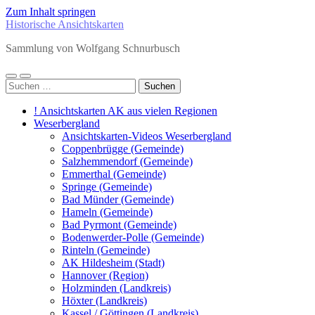
Zum Inhalt springen
Historische Ansichtskarten
Sammlung von Wolfgang Schnurbusch
Mobile-
Suchfeld
Suchen
Menü
ein-/ausblenden
nach:
ein-/ausblenden
! Ansichtskarten AK aus vielen Regionen
Weserbergland
Ansichtskarten-Videos Weserbergland
Coppenbrügge (Gemeinde)
Salzhemmendorf (Gemeinde)
Emmerthal (Gemeinde)
Springe (Gemeinde)
Bad Münder (Gemeinde)
Hameln (Gemeinde)
Bad Pyrmont (Gemeinde)
Bodenwerder-Polle (Gemeinde)
Rinteln (Gemeinde)
AK Hildesheim (Stadt)
Hannover (Region)
Holzminden (Landkreis)
Höxter (Landkreis)
Kassel / Göttingen (Landkreis)