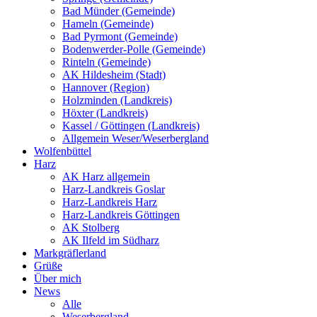
Bad Münder (Gemeinde)
Hameln (Gemeinde)
Bad Pyrmont (Gemeinde)
Bodenwerder-Polle (Gemeinde)
Rinteln (Gemeinde)
AK Hildesheim (Stadt)
Hannover (Region)
Holzminden (Landkreis)
Höxter (Landkreis)
Kassel / Göttingen (Landkreis)
Allgemein Weser/Weserbergland
Wolfenbüttel
Harz
AK Harz allgemein
Harz-Landkreis Goslar
Harz-Landkreis Harz
Harz-Landkreis Göttingen
AK Stolberg
AK Ilfeld im Südharz
Markgräflerland
Grüße
Über mich
News
Alle
Weserbergland