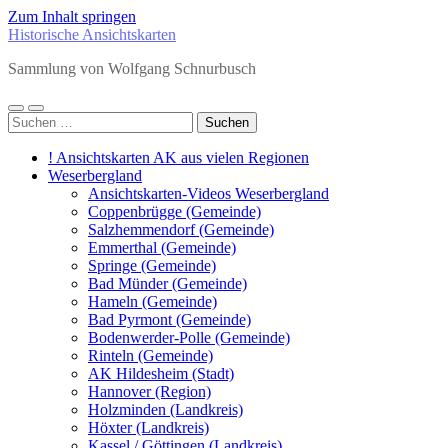
Zum Inhalt springen
Historische Ansichtskarten
Sammlung von Wolfgang Schnurbusch
Mobile-
Suchfeld
Suchen
Menü
ein-/ausblenden
nach:
ein-/ausblenden
! Ansichtskarten AK aus vielen Regionen
Weserbergland
Ansichtskarten-Videos Weserbergland
Coppenbrügge (Gemeinde)
Salzhemmendorf (Gemeinde)
Emmerthal (Gemeinde)
Springe (Gemeinde)
Bad Münder (Gemeinde)
Hameln (Gemeinde)
Bad Pyrmont (Gemeinde)
Bodenwerder-Polle (Gemeinde)
Rinteln (Gemeinde)
AK Hildesheim (Stadt)
Hannover (Region)
Holzminden (Landkreis)
Höxter (Landkreis)
Kassel / Göttingen (Landkreis)