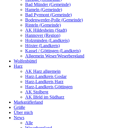
Bad Münder (Gemeinde)
Hameln (Gemeinde)
Bad Pyrmont (Gemeinde)
Bodenwerder-Polle (Gemeinde)
Rinteln (Gemeinde)
AK Hildesheim (Stadt)
Hannover (Region)
Holzminden (Landkreis)
Höxter (Landkreis)
Kassel / Göttingen (Landkreis)
Allgemein Weser/Weserbergland
Wolfenbüttel
Harz
AK Harz allgemein
Harz-Landkreis Goslar
Harz-Landkreis Harz
Harz-Landkreis Göttingen
AK Stolberg
AK Ilfeld im Südharz
Markgräflerland
Grüße
Über mich
News
Alle
Weserbergland