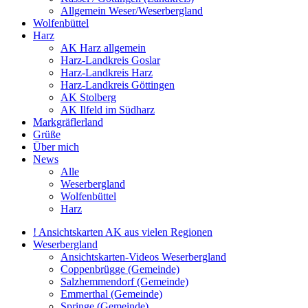
Allgemein Weser/Weserbergland
Wolfenbüttel
Harz
AK Harz allgemein
Harz-Landkreis Goslar
Harz-Landkreis Harz
Harz-Landkreis Göttingen
AK Stolberg
AK Ilfeld im Südharz
Markgräflerland
Grüße
Über mich
News
Alle
Weserbergland
Wolfenbüttel
Harz
! Ansichtskarten AK aus vielen Regionen
Weserbergland
Ansichtskarten-Videos Weserbergland
Coppenbrügge (Gemeinde)
Salzhemmendorf (Gemeinde)
Emmerthal (Gemeinde)
Springe (Gemeinde)