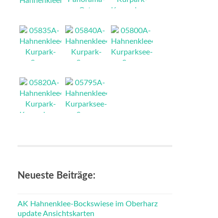
NEU
NEU
NEU
NEU
NEU
NEU
NEU
NEU
Neueste Beiträge:
AK Hahnenklee-Bockswiese im Oberharz
update Ansichtskarten