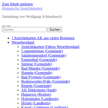
Zum Inhalt springen
Historische Ansichtskarten
Sammlung von Wolfgang Schnurbusch
Mobile-
Suchfeld
Suchen
Menü
ein-/ausblenden
nach:
ein-/ausblenden
! Ansichtskarten AK aus vielen Regionen
Weserbergland
Ansichtskarten-Videos Weserbergland
Coppenbrügge (Gemeinde)
Salzhemmendorf (Gemeinde)
Emmerthal (Gemeinde)
Springe (Gemeinde)
Bad Münder (Gemeinde)
Hameln (Gemeinde)
Bad Pyrmont (Gemeinde)
Bodenwerder-Polle (Gemeinde)
Rinteln (Gemeinde)
AK Hildesheim (Stadt)
Hannover (Region)
Holzminden (Landkreis)
Höxter (Landkreis)
Kassel / Göttingen (Landkreis)