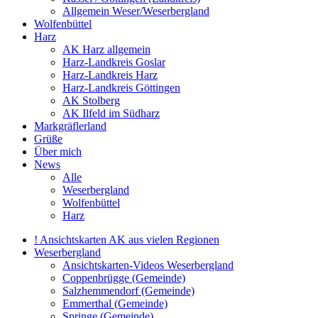
Allgemein Weser/Weserbergland
Wolfenbüttel
Harz
AK Harz allgemein
Harz-Landkreis Goslar
Harz-Landkreis Harz
Harz-Landkreis Göttingen
AK Stolberg
AK Ilfeld im Südharz
Markgräflerland
Grüße
Über mich
News
Alle
Weserbergland
Wolfenbüttel
Harz
! Ansichtskarten AK aus vielen Regionen
Weserbergland
Ansichtskarten-Videos Weserbergland
Coppenbrügge (Gemeinde)
Salzhemmendorf (Gemeinde)
Emmerthal (Gemeinde)
Springe (Gemeinde)