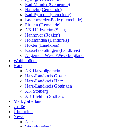
Bad Münder (Gemeinde)
Hameln (Gemeinde)
Bad Pyrmont (Gemeinde)
Bodenwerder-Polle (Gemeinde)
Rinteln (Gemeinde)
AK Hildesheim (Stadt)
Hannover (Region)
Holzminden (Landkreis)
Höxter (Landkreis)
Kassel / Göttingen (Landkreis)
Allgemein Weser/Weserbergland
Wolfenbüttel
Harz
AK Harz allgemein
Harz-Landkreis Goslar
Harz-Landkreis Harz
Harz-Landkreis Göttingen
AK Stolberg
AK Ilfeld im Südharz
Markgräflerland
Grüße
Über mich
News
Alle
Weserbergland