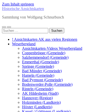
Zum Inhalt springen
Historische Ansichtskarten
Sammlung von Wolfgang Schnurbusch
Mobile-
Suchfeld
Suchen
Menü
ein-/ausblenden
nach:
ein-/ausblenden
! Ansichtskarten AK aus vielen Regionen
Weserbergland
Ansichtskarten-Videos Weserbergland
Coppenbrügge (Gemeinde)
Salzhemmendorf (Gemeinde)
Emmerthal (Gemeinde)
Springe (Gemeinde)
Bad Münder (Gemeinde)
Hameln (Gemeinde)
Bad Pyrmont (Gemeinde)
Bodenwerder-Polle (Gemeinde)
Rinteln (Gemeinde)
AK Hildesheim (Stadt)
Hannover (Region)
Holzminden (Landkreis)
Höxter (Landkreis)
Kassel / Göttingen (Landkreis)