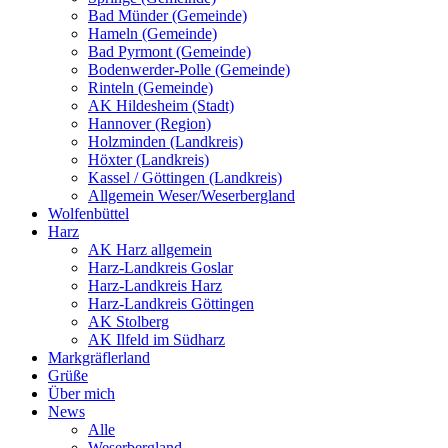
Bad Münder (Gemeinde)
Hameln (Gemeinde)
Bad Pyrmont (Gemeinde)
Bodenwerder-Polle (Gemeinde)
Rinteln (Gemeinde)
AK Hildesheim (Stadt)
Hannover (Region)
Holzminden (Landkreis)
Höxter (Landkreis)
Kassel / Göttingen (Landkreis)
Allgemein Weser/Weserbergland
Wolfenbüttel
Harz
AK Harz allgemein
Harz-Landkreis Goslar
Harz-Landkreis Harz
Harz-Landkreis Göttingen
AK Stolberg
AK Ilfeld im Südharz
Markgräflerland
Grüße
Über mich
News
Alle
Weserbergland