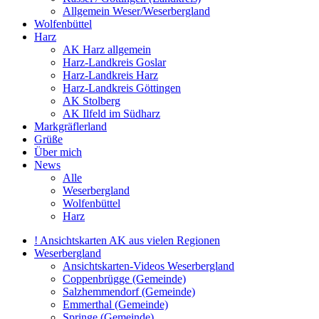
Allgemein Weser/Weserbergland
Wolfenbüttel
Harz
AK Harz allgemein
Harz-Landkreis Goslar
Harz-Landkreis Harz
Harz-Landkreis Göttingen
AK Stolberg
AK Ilfeld im Südharz
Markgräflerland
Grüße
Über mich
News
Alle
Weserbergland
Wolfenbüttel
Harz
! Ansichtskarten AK aus vielen Regionen
Weserbergland
Ansichtskarten-Videos Weserbergland
Coppenbrügge (Gemeinde)
Salzhemmendorf (Gemeinde)
Emmerthal (Gemeinde)
Springe (Gemeinde)