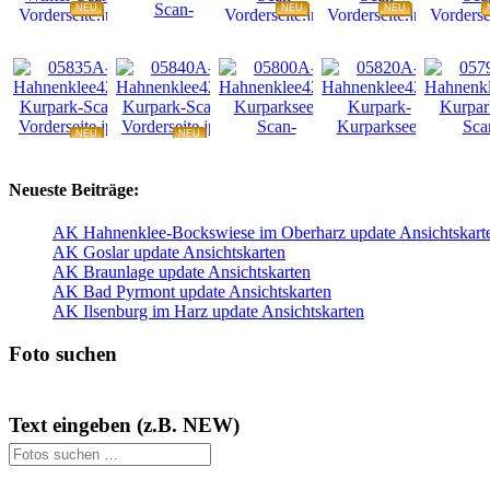
NEU
NEU
NEU
NEU
NEU
NEU
NEU
NEU
Neueste Beiträge:
AK Hahnenklee-Bockswiese im Oberharz update Ansichtskart
AK Goslar update Ansichtskarten
AK Braunlage update Ansichtskarten
AK Bad Pyrmont update Ansichtskarten
AK Ilsenburg im Harz update Ansichtskarten
Foto suchen
Text eingeben (z.B. NEW)