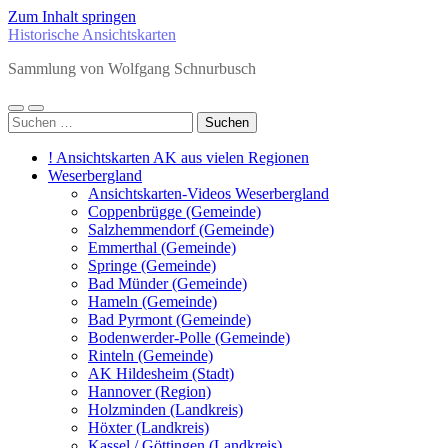
Zum Inhalt springen
Historische Ansichtskarten
Sammlung von Wolfgang Schnurbusch
Mobile-
Suchfeld
Suchen
Menü
ein-/ausblenden
nach:
ein-/ausblenden
! Ansichtskarten AK aus vielen Regionen
Weserbergland
Ansichtskarten-Videos Weserbergland
Coppenbrügge (Gemeinde)
Salzhemmendorf (Gemeinde)
Emmerthal (Gemeinde)
Springe (Gemeinde)
Bad Münder (Gemeinde)
Hameln (Gemeinde)
Bad Pyrmont (Gemeinde)
Bodenwerder-Polle (Gemeinde)
Rinteln (Gemeinde)
AK Hildesheim (Stadt)
Hannover (Region)
Holzminden (Landkreis)
Höxter (Landkreis)
Kassel / Göttingen (Landkreis)