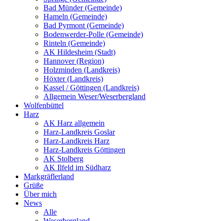
Bad Münder (Gemeinde)
Hameln (Gemeinde)
Bad Pyrmont (Gemeinde)
Bodenwerder-Polle (Gemeinde)
Rinteln (Gemeinde)
AK Hildesheim (Stadt)
Hannover (Region)
Holzminden (Landkreis)
Höxter (Landkreis)
Kassel / Göttingen (Landkreis)
Allgemein Weser/Weserbergland
Wolfenbüttel
Harz
AK Harz allgemein
Harz-Landkreis Goslar
Harz-Landkreis Harz
Harz-Landkreis Göttingen
AK Stolberg
AK Ilfeld im Südharz
Markgräflerland
Grüße
Über mich
News
Alle
Weserbergland