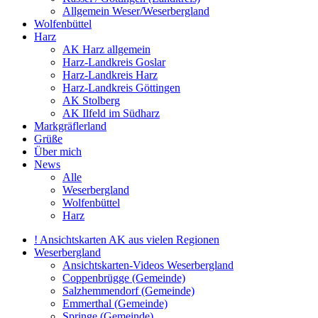
Allgemein Weser/Weserbergland
Wolfenbüttel
Harz
AK Harz allgemein
Harz-Landkreis Goslar
Harz-Landkreis Harz
Harz-Landkreis Göttingen
AK Stolberg
AK Ilfeld im Südharz
Markgräflerland
Grüße
Über mich
News
Alle
Weserbergland
Wolfenbüttel
Harz
! Ansichtskarten AK aus vielen Regionen
Weserbergland
Ansichtskarten-Videos Weserbergland
Coppenbrügge (Gemeinde)
Salzhemmendorf (Gemeinde)
Emmerthal (Gemeinde)
Springe (Gemeinde)