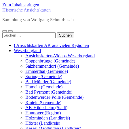
Zum Inhalt springen
Historische Ansichtskarten
Sammlung von Wolfgang Schnurbusch
Mobile-
Suchfeld
Suchen
Menü
ein-/ausblenden
nach:
ein-/ausblenden
! Ansichtskarten AK aus vielen Regionen
Weserbergland
Ansichtskarten-Videos Weserbergland
Coppenbrügge (Gemeinde)
Salzhemmendorf (Gemeinde)
Emmerthal (Gemeinde)
Springe (Gemeinde)
Bad Münder (Gemeinde)
Hameln (Gemeinde)
Bad Pyrmont (Gemeinde)
Bodenwerder-Polle (Gemeinde)
Rinteln (Gemeinde)
AK Hildesheim (Stadt)
Hannover (Region)
Holzminden (Landkreis)
Höxter (Landkreis)
Kassel / Göttingen (Landkreis)