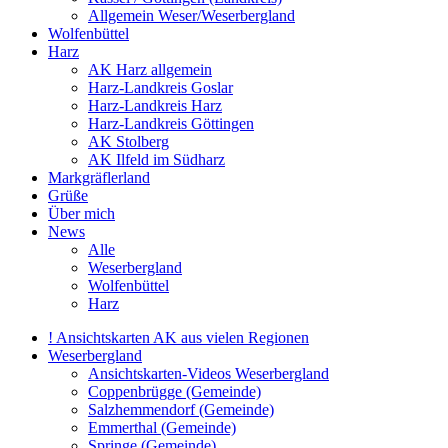
Allgemein Weser/Weserbergland
Wolfenbüttel
Harz
AK Harz allgemein
Harz-Landkreis Goslar
Harz-Landkreis Harz
Harz-Landkreis Göttingen
AK Stolberg
AK Ilfeld im Südharz
Markgräflerland
Grüße
Über mich
News
Alle
Weserbergland
Wolfenbüttel
Harz
! Ansichtskarten AK aus vielen Regionen
Weserbergland
Ansichtskarten-Videos Weserbergland
Coppenbrügge (Gemeinde)
Salzhemmendorf (Gemeinde)
Emmerthal (Gemeinde)
Springe (Gemeinde)