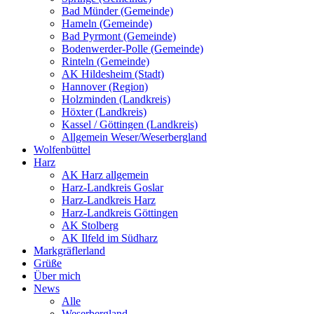
Bad Münder (Gemeinde)
Hameln (Gemeinde)
Bad Pyrmont (Gemeinde)
Bodenwerder-Polle (Gemeinde)
Rinteln (Gemeinde)
AK Hildesheim (Stadt)
Hannover (Region)
Holzminden (Landkreis)
Höxter (Landkreis)
Kassel / Göttingen (Landkreis)
Allgemein Weser/Weserbergland
Wolfenbüttel
Harz
AK Harz allgemein
Harz-Landkreis Goslar
Harz-Landkreis Harz
Harz-Landkreis Göttingen
AK Stolberg
AK Ilfeld im Südharz
Markgräflerland
Grüße
Über mich
News
Alle
Weserbergland