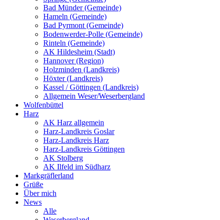
Bad Münder (Gemeinde)
Hameln (Gemeinde)
Bad Pyrmont (Gemeinde)
Bodenwerder-Polle (Gemeinde)
Rinteln (Gemeinde)
AK Hildesheim (Stadt)
Hannover (Region)
Holzminden (Landkreis)
Höxter (Landkreis)
Kassel / Göttingen (Landkreis)
Allgemein Weser/Weserbergland
Wolfenbüttel
Harz
AK Harz allgemein
Harz-Landkreis Goslar
Harz-Landkreis Harz
Harz-Landkreis Göttingen
AK Stolberg
AK Ilfeld im Südharz
Markgräflerland
Grüße
Über mich
News
Alle
Weserbergland