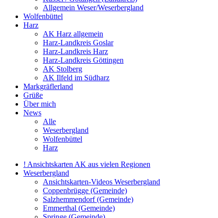
Allgemein Weser/Weserbergland
Wolfenbüttel
Harz
AK Harz allgemein
Harz-Landkreis Goslar
Harz-Landkreis Harz
Harz-Landkreis Göttingen
AK Stolberg
AK Ilfeld im Südharz
Markgräflerland
Grüße
Über mich
News
Alle
Weserbergland
Wolfenbüttel
Harz
! Ansichtskarten AK aus vielen Regionen
Weserbergland
Ansichtskarten-Videos Weserbergland
Coppenbrügge (Gemeinde)
Salzhemmendorf (Gemeinde)
Emmerthal (Gemeinde)
Springe (Gemeinde)