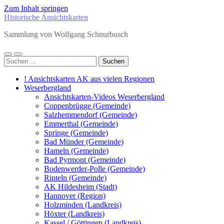
Zum Inhalt springen
Historische Ansichtskarten
Sammlung von Wolfgang Schnurbusch
Mobile-
Suchfeld
Suchen
Menü
ein-/ausblenden
nach:
ein-/ausblenden
! Ansichtskarten AK aus vielen Regionen
Weserbergland
Ansichtskarten-Videos Weserbergland
Coppenbrügge (Gemeinde)
Salzhemmendorf (Gemeinde)
Emmerthal (Gemeinde)
Springe (Gemeinde)
Bad Münder (Gemeinde)
Hameln (Gemeinde)
Bad Pyrmont (Gemeinde)
Bodenwerder-Polle (Gemeinde)
Rinteln (Gemeinde)
AK Hildesheim (Stadt)
Hannover (Region)
Holzminden (Landkreis)
Höxter (Landkreis)
Kassel / Göttingen (Landkreis)