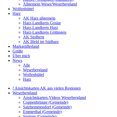
Allgemein Weser/Weserbergland
Wolfenbüttel
Harz
AK Harz allgemein
Harz-Landkreis Goslar
Harz-Landkreis Harz
Harz-Landkreis Göttingen
AK Stolberg
AK Ilfeld im Südharz
Markgräflerland
Grüße
Über mich
News
Alle
Weserbergland
Wolfenbüttel
Harz
! Ansichtskarten AK aus vielen Regionen
Weserbergland
Ansichtskarten-Videos Weserbergland
Coppenbrügge (Gemeinde)
Salzhemmendorf (Gemeinde)
Emmerthal (Gemeinde)
Springe (Gemeinde)