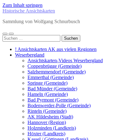
Zum Inhalt springen
Historische Ansichtskarten
Sammlung von Wolfgang Schnurbusch
Mobile-
Suchfeld
Suchen
Menü
ein-/ausblenden
nach:
ein-/ausblenden
! Ansichtskarten AK aus vielen Regionen
Weserbergland
Ansichtskarten-Videos Weserbergland
Coppenbrügge (Gemeinde)
Salzhemmendorf (Gemeinde)
Emmerthal (Gemeinde)
Springe (Gemeinde)
Bad Münder (Gemeinde)
Hameln (Gemeinde)
Bad Pyrmont (Gemeinde)
Bodenwerder-Polle (Gemeinde)
Rinteln (Gemeinde)
AK Hildesheim (Stadt)
Hannover (Region)
Holzminden (Landkreis)
Höxter (Landkreis)
Kassel / Göttingen (Landkreis)