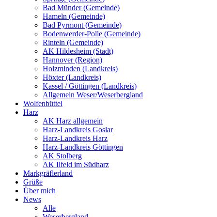
Bad Münder (Gemeinde)
Hameln (Gemeinde)
Bad Pyrmont (Gemeinde)
Bodenwerder-Polle (Gemeinde)
Rinteln (Gemeinde)
AK Hildesheim (Stadt)
Hannover (Region)
Holzminden (Landkreis)
Höxter (Landkreis)
Kassel / Göttingen (Landkreis)
Allgemein Weser/Weserbergland
Wolfenbüttel
Harz
AK Harz allgemein
Harz-Landkreis Goslar
Harz-Landkreis Harz
Harz-Landkreis Göttingen
AK Stolberg
AK Ilfeld im Südharz
Markgräflerland
Grüße
Über mich
News
Alle
Weserbergland