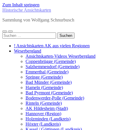
Zum Inhalt springen
Historische Ansichtskarten
Sammlung von Wolfgang Schnurbusch
Mobile-
Suchfeld
Suchen
Menü
ein-/ausblenden
nach:
ein-/ausblenden
! Ansichtskarten AK aus vielen Regionen
Weserbergland
Ansichtskarten-Videos Weserbergland
Coppenbrügge (Gemeinde)
Salzhemmendorf (Gemeinde)
Emmerthal (Gemeinde)
Springe (Gemeinde)
Bad Münder (Gemeinde)
Hameln (Gemeinde)
Bad Pyrmont (Gemeinde)
Bodenwerder-Polle (Gemeinde)
Rinteln (Gemeinde)
AK Hildesheim (Stadt)
Hannover (Region)
Holzminden (Landkreis)
Höxter (Landkreis)
Kassel / Göttingen (Landkreis)