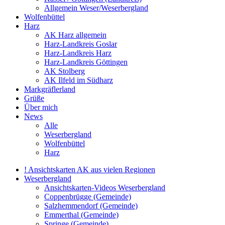
Allgemein Weser/Weserbergland
Wolfenbüttel
Harz
AK Harz allgemein
Harz-Landkreis Goslar
Harz-Landkreis Harz
Harz-Landkreis Göttingen
AK Stolberg
AK Ilfeld im Südharz
Markgräflerland
Grüße
Über mich
News
Alle
Weserbergland
Wolfenbüttel
Harz
! Ansichtskarten AK aus vielen Regionen
Weserbergland
Ansichtskarten-Videos Weserbergland
Coppenbrügge (Gemeinde)
Salzhemmendorf (Gemeinde)
Emmerthal (Gemeinde)
Springe (Gemeinde)