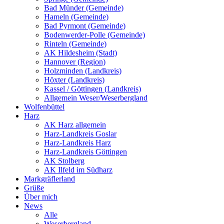
Bad Münder (Gemeinde)
Hameln (Gemeinde)
Bad Pyrmont (Gemeinde)
Bodenwerder-Polle (Gemeinde)
Rinteln (Gemeinde)
AK Hildesheim (Stadt)
Hannover (Region)
Holzminden (Landkreis)
Höxter (Landkreis)
Kassel / Göttingen (Landkreis)
Allgemein Weser/Weserbergland
Wolfenbüttel
Harz
AK Harz allgemein
Harz-Landkreis Goslar
Harz-Landkreis Harz
Harz-Landkreis Göttingen
AK Stolberg
AK Ilfeld im Südharz
Markgräflerland
Grüße
Über mich
News
Alle
Weserbergland