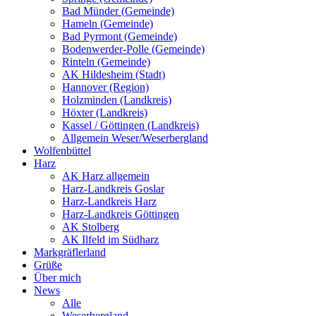
Bad Münder (Gemeinde)
Hameln (Gemeinde)
Bad Pyrmont (Gemeinde)
Bodenwerder-Polle (Gemeinde)
Rinteln (Gemeinde)
AK Hildesheim (Stadt)
Hannover (Region)
Holzminden (Landkreis)
Höxter (Landkreis)
Kassel / Göttingen (Landkreis)
Allgemein Weser/Weserbergland
Wolfenbüttel
Harz
AK Harz allgemein
Harz-Landkreis Goslar
Harz-Landkreis Harz
Harz-Landkreis Göttingen
AK Stolberg
AK Ilfeld im Südharz
Markgräflerland
Grüße
Über mich
News
Alle
Weserbergland