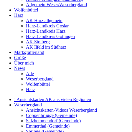
Allgemein Weser/Weserbergland
Wolfenbüttel
Harz
AK Harz allgemein
Harz-Landkreis Goslar
Harz-Landkreis Harz
Harz-Landkreis Göttingen
AK Stolberg
AK Ilfeld im Südharz
Markgräflerland
Grüße
Über mich
News
Alle
Weserbergland
Wolfenbüttel
Harz
! Ansichtskarten AK aus vielen Regionen
Weserbergland
Ansichtskarten-Videos Weserbergland
Coppenbrügge (Gemeinde)
Salzhemmendorf (Gemeinde)
Emmerthal (Gemeinde)
Springe (Gemeinde)