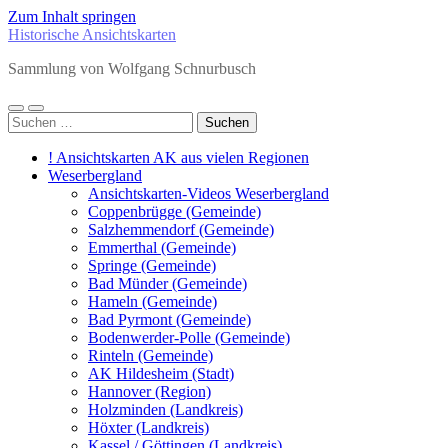
Zum Inhalt springen
Historische Ansichtskarten
Sammlung von Wolfgang Schnurbusch
Mobile-
Suchfeld
Suchen
Menü
ein-/ausblenden
nach:
ein-/ausblenden
! Ansichtskarten AK aus vielen Regionen
Weserbergland
Ansichtskarten-Videos Weserbergland
Coppenbrügge (Gemeinde)
Salzhemmendorf (Gemeinde)
Emmerthal (Gemeinde)
Springe (Gemeinde)
Bad Münder (Gemeinde)
Hameln (Gemeinde)
Bad Pyrmont (Gemeinde)
Bodenwerder-Polle (Gemeinde)
Rinteln (Gemeinde)
AK Hildesheim (Stadt)
Hannover (Region)
Holzminden (Landkreis)
Höxter (Landkreis)
Kassel / Göttingen (Landkreis)