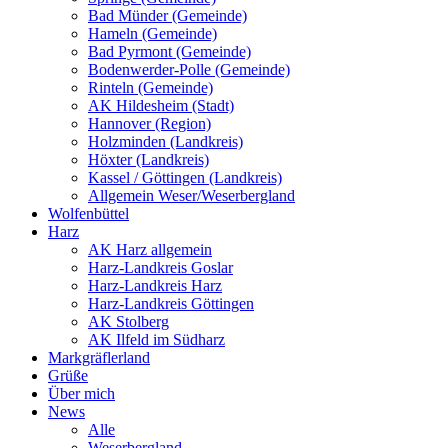
Bad Münder (Gemeinde)
Hameln (Gemeinde)
Bad Pyrmont (Gemeinde)
Bodenwerder-Polle (Gemeinde)
Rinteln (Gemeinde)
AK Hildesheim (Stadt)
Hannover (Region)
Holzminden (Landkreis)
Höxter (Landkreis)
Kassel / Göttingen (Landkreis)
Allgemein Weser/Weserbergland
Wolfenbüttel
Harz
AK Harz allgemein
Harz-Landkreis Goslar
Harz-Landkreis Harz
Harz-Landkreis Göttingen
AK Stolberg
AK Ilfeld im Südharz
Markgräflerland
Grüße
Über mich
News
Alle
Weserbergland