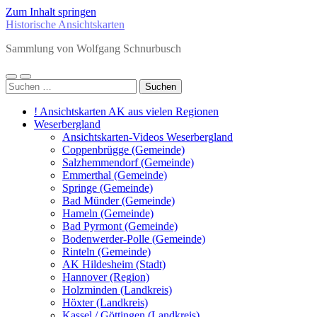
Zum Inhalt springen
Historische Ansichtskarten
Sammlung von Wolfgang Schnurbusch
Mobile-
Suchfeld
Suchen
Menü
ein-/ausblenden
nach:
ein-/ausblenden
! Ansichtskarten AK aus vielen Regionen
Weserbergland
Ansichtskarten-Videos Weserbergland
Coppenbrügge (Gemeinde)
Salzhemmendorf (Gemeinde)
Emmerthal (Gemeinde)
Springe (Gemeinde)
Bad Münder (Gemeinde)
Hameln (Gemeinde)
Bad Pyrmont (Gemeinde)
Bodenwerder-Polle (Gemeinde)
Rinteln (Gemeinde)
AK Hildesheim (Stadt)
Hannover (Region)
Holzminden (Landkreis)
Höxter (Landkreis)
Kassel / Göttingen (Landkreis)