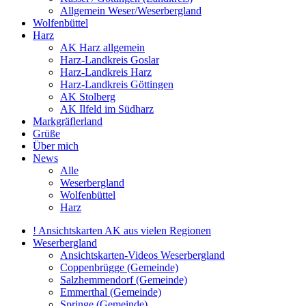
Allgemein Weser/Weserbergland
Wolfenbüttel
Harz
AK Harz allgemein
Harz-Landkreis Goslar
Harz-Landkreis Harz
Harz-Landkreis Göttingen
AK Stolberg
AK Ilfeld im Südharz
Markgräflerland
Grüße
Über mich
News
Alle
Weserbergland
Wolfenbüttel
Harz
! Ansichtskarten AK aus vielen Regionen
Weserbergland
Ansichtskarten-Videos Weserbergland
Coppenbrügge (Gemeinde)
Salzhemmendorf (Gemeinde)
Emmerthal (Gemeinde)
Springe (Gemeinde)