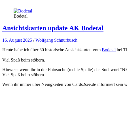
Bodetal
Ansichtskarten update AK Bodetal
16. August 2025
/
Wolfgang Schnurbusch
Heute habe ich über 30 historische Ansichtskarten vom
Bodetal
bei Th
Viel Spaß beim stöbern.
Hinweis: wenn ihr in der Fotosuche (rechte Spalte) das Suchwort “NEW
Viel Spaß beim stöbern.
Wenn ihr immer über Neuigkeiten von Cards2see.de informiert sein wo