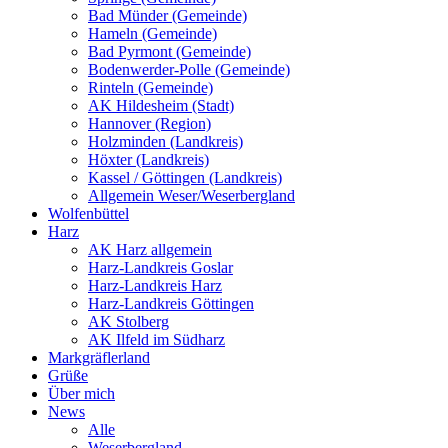
Bad Münder (Gemeinde)
Hameln (Gemeinde)
Bad Pyrmont (Gemeinde)
Bodenwerder-Polle (Gemeinde)
Rinteln (Gemeinde)
AK Hildesheim (Stadt)
Hannover (Region)
Holzminden (Landkreis)
Höxter (Landkreis)
Kassel / Göttingen (Landkreis)
Allgemein Weser/Weserbergland
Wolfenbüttel
Harz
AK Harz allgemein
Harz-Landkreis Goslar
Harz-Landkreis Harz
Harz-Landkreis Göttingen
AK Stolberg
AK Ilfeld im Südharz
Markgräflerland
Grüße
Über mich
News
Alle
Weserbergland