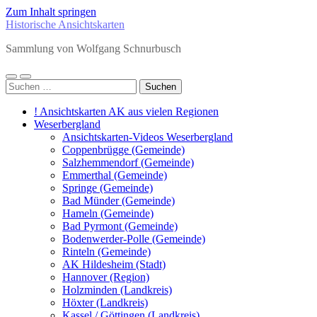
Zum Inhalt springen
Historische Ansichtskarten
Sammlung von Wolfgang Schnurbusch
Mobile-
Suchfeld
Suchen
Menü
ein-/ausblenden
nach:
ein-/ausblenden
! Ansichtskarten AK aus vielen Regionen
Weserbergland
Ansichtskarten-Videos Weserbergland
Coppenbrügge (Gemeinde)
Salzhemmendorf (Gemeinde)
Emmerthal (Gemeinde)
Springe (Gemeinde)
Bad Münder (Gemeinde)
Hameln (Gemeinde)
Bad Pyrmont (Gemeinde)
Bodenwerder-Polle (Gemeinde)
Rinteln (Gemeinde)
AK Hildesheim (Stadt)
Hannover (Region)
Holzminden (Landkreis)
Höxter (Landkreis)
Kassel / Göttingen (Landkreis)