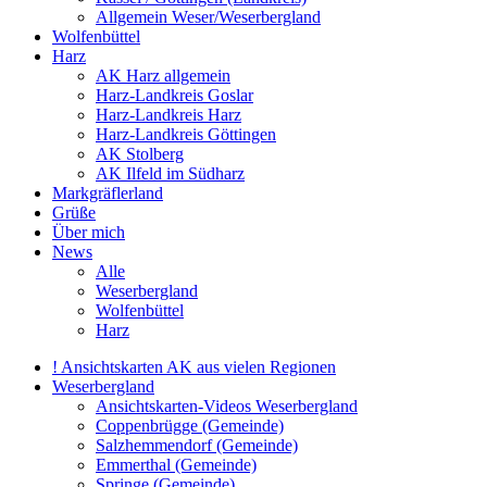
Allgemein Weser/Weserbergland
Wolfenbüttel
Harz
AK Harz allgemein
Harz-Landkreis Goslar
Harz-Landkreis Harz
Harz-Landkreis Göttingen
AK Stolberg
AK Ilfeld im Südharz
Markgräflerland
Grüße
Über mich
News
Alle
Weserbergland
Wolfenbüttel
Harz
! Ansichtskarten AK aus vielen Regionen
Weserbergland
Ansichtskarten-Videos Weserbergland
Coppenbrügge (Gemeinde)
Salzhemmendorf (Gemeinde)
Emmerthal (Gemeinde)
Springe (Gemeinde)