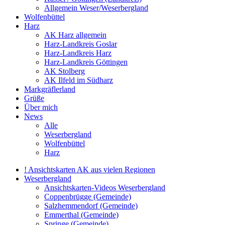
Allgemein Weser/Weserbergland
Wolfenbüttel
Harz
AK Harz allgemein
Harz-Landkreis Goslar
Harz-Landkreis Harz
Harz-Landkreis Göttingen
AK Stolberg
AK Ilfeld im Südharz
Markgräflerland
Grüße
Über mich
News
Alle
Weserbergland
Wolfenbüttel
Harz
! Ansichtskarten AK aus vielen Regionen
Weserbergland
Ansichtskarten-Videos Weserbergland
Coppenbrügge (Gemeinde)
Salzhemmendorf (Gemeinde)
Emmerthal (Gemeinde)
Springe (Gemeinde)