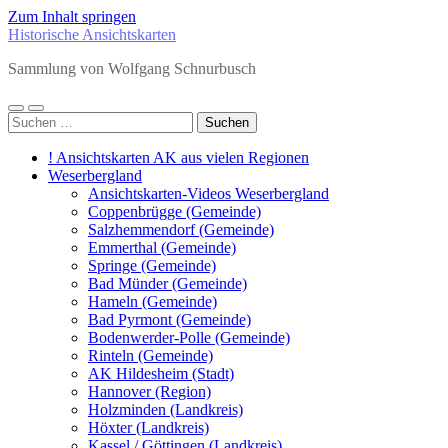
Zum Inhalt springen
Historische Ansichtskarten
Sammlung von Wolfgang Schnurbusch
Mobile-
Suchfeld
Suchen
Menü
ein-/ausblenden
nach:
ein-/ausblenden
! Ansichtskarten AK aus vielen Regionen
Weserbergland
Ansichtskarten-Videos Weserbergland
Coppenbrügge (Gemeinde)
Salzhemmendorf (Gemeinde)
Emmerthal (Gemeinde)
Springe (Gemeinde)
Bad Münder (Gemeinde)
Hameln (Gemeinde)
Bad Pyrmont (Gemeinde)
Bodenwerder-Polle (Gemeinde)
Rinteln (Gemeinde)
AK Hildesheim (Stadt)
Hannover (Region)
Holzminden (Landkreis)
Höxter (Landkreis)
Kassel / Göttingen (Landkreis)