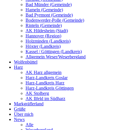
Bad Münder (Gemeinde)
Hameln (Gemeinde)
Bad Pyrmont (Gemeinde)
Bodenwerder-Polle (Gemeinde)
Rinteln (Gemeinde)
AK Hildesheim (Stadt)
Hannover (Region)
Holzminden (Landkreis)
Höxter (Landkreis)
Kassel / Göttingen (Landkreis)
Allgemein Weser/Weserbergland
Wolfenbüttel
Harz
AK Harz allgemein
Harz-Landkreis Goslar
Harz-Landkreis Harz
Harz-Landkreis Göttingen
AK Stolberg
AK Ilfeld im Südharz
Markgräflerland
Grüße
Über mich
News
Alle
Weserbergland