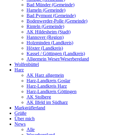
Bad Münder (Gemeinde)
Hameln (Gemeinde)
Bad Pyrmont (Gemeinde)
Bodenwerder-Polle (Gemeinde)
Rinteln (Gemeinde)
AK Hildesheim (Stadt)
Hannover (Region)
Holzminden (Landkreis)
Höxter (Landkreis)
Kassel / Göttingen (Landkreis)
Allgemein Weser/Weserbergland
Wolfenbüttel
Harz
AK Harz allgemein
Harz-Landkreis Goslar
Harz-Landkreis Harz
Harz-Landkreis Göttingen
AK Stolberg
AK Ilfeld im Südharz
Markgräflerland
Grüße
Über mich
News
Alle
Weserbergland