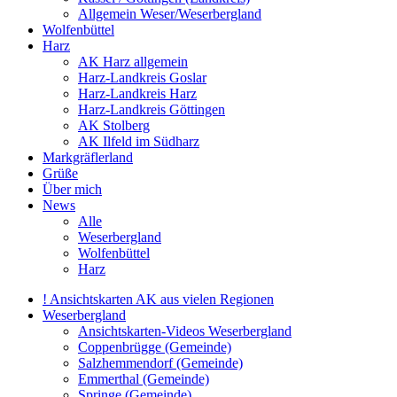
Allgemein Weser/Weserbergland
Wolfenbüttel
Harz
AK Harz allgemein
Harz-Landkreis Goslar
Harz-Landkreis Harz
Harz-Landkreis Göttingen
AK Stolberg
AK Ilfeld im Südharz
Markgräflerland
Grüße
Über mich
News
Alle
Weserbergland
Wolfenbüttel
Harz
! Ansichtskarten AK aus vielen Regionen
Weserbergland
Ansichtskarten-Videos Weserbergland
Coppenbrügge (Gemeinde)
Salzhemmendorf (Gemeinde)
Emmerthal (Gemeinde)
Springe (Gemeinde)