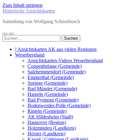
Zum Inhalt springen
Historische Ansichtskarten
Sammlung von Wolfgang Schnurbusch
Mobile-
Suchfeld
Suchen
Menü
ein-/ausblenden
nach:
ein-/ausblenden
! Ansichtskarten AK aus vielen Regionen
Weserbergland
Ansichtskarten-Videos Weserbergland
Coppenbrügge (Gemeinde)
Salzhemmendorf (Gemeinde)
Emmerthal (Gemeinde)
Springe (Gemeinde)
Bad Münder (Gemeinde)
Hameln (Gemeinde)
Bad Pyrmont (Gemeinde)
Bodenwerder-Polle (Gemeinde)
Rinteln (Gemeinde)
AK Hildesheim (Stadt)
Hannover (Region)
Holzminden (Landkreis)
Höxter (Landkreis)
Kassel / Göttingen (Landkreis)