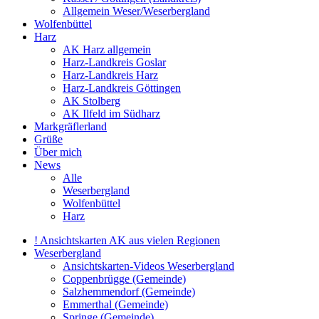
Allgemein Weser/Weserbergland
Wolfenbüttel
Harz
AK Harz allgemein
Harz-Landkreis Goslar
Harz-Landkreis Harz
Harz-Landkreis Göttingen
AK Stolberg
AK Ilfeld im Südharz
Markgräflerland
Grüße
Über mich
News
Alle
Weserbergland
Wolfenbüttel
Harz
! Ansichtskarten AK aus vielen Regionen
Weserbergland
Ansichtskarten-Videos Weserbergland
Coppenbrügge (Gemeinde)
Salzhemmendorf (Gemeinde)
Emmerthal (Gemeinde)
Springe (Gemeinde)