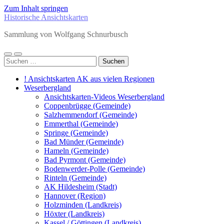
Zum Inhalt springen
Historische Ansichtskarten
Sammlung von Wolfgang Schnurbusch
Mobile-
Suchfeld
Suchen
Menü
ein-/ausblenden
nach:
ein-/ausblenden
! Ansichtskarten AK aus vielen Regionen
Weserbergland
Ansichtskarten-Videos Weserbergland
Coppenbrügge (Gemeinde)
Salzhemmendorf (Gemeinde)
Emmerthal (Gemeinde)
Springe (Gemeinde)
Bad Münder (Gemeinde)
Hameln (Gemeinde)
Bad Pyrmont (Gemeinde)
Bodenwerder-Polle (Gemeinde)
Rinteln (Gemeinde)
AK Hildesheim (Stadt)
Hannover (Region)
Holzminden (Landkreis)
Höxter (Landkreis)
Kassel / Göttingen (Landkreis)