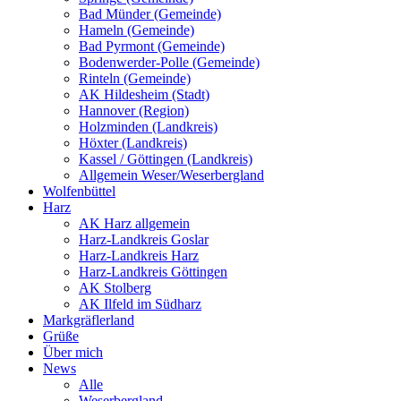
Bad Münder (Gemeinde)
Hameln (Gemeinde)
Bad Pyrmont (Gemeinde)
Bodenwerder-Polle (Gemeinde)
Rinteln (Gemeinde)
AK Hildesheim (Stadt)
Hannover (Region)
Holzminden (Landkreis)
Höxter (Landkreis)
Kassel / Göttingen (Landkreis)
Allgemein Weser/Weserbergland
Wolfenbüttel
Harz
AK Harz allgemein
Harz-Landkreis Goslar
Harz-Landkreis Harz
Harz-Landkreis Göttingen
AK Stolberg
AK Ilfeld im Südharz
Markgräflerland
Grüße
Über mich
News
Alle
Weserbergland