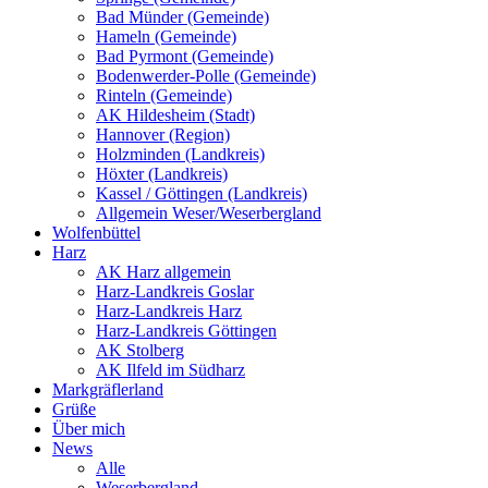
Bad Münder (Gemeinde)
Hameln (Gemeinde)
Bad Pyrmont (Gemeinde)
Bodenwerder-Polle (Gemeinde)
Rinteln (Gemeinde)
AK Hildesheim (Stadt)
Hannover (Region)
Holzminden (Landkreis)
Höxter (Landkreis)
Kassel / Göttingen (Landkreis)
Allgemein Weser/Weserbergland
Wolfenbüttel
Harz
AK Harz allgemein
Harz-Landkreis Goslar
Harz-Landkreis Harz
Harz-Landkreis Göttingen
AK Stolberg
AK Ilfeld im Südharz
Markgräflerland
Grüße
Über mich
News
Alle
Weserbergland