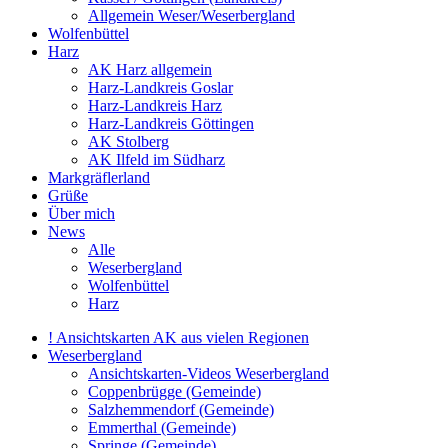
Allgemein Weser/Weserbergland
Wolfenbüttel
Harz
AK Harz allgemein
Harz-Landkreis Goslar
Harz-Landkreis Harz
Harz-Landkreis Göttingen
AK Stolberg
AK Ilfeld im Südharz
Markgräflerland
Grüße
Über mich
News
Alle
Weserbergland
Wolfenbüttel
Harz
! Ansichtskarten AK aus vielen Regionen
Weserbergland
Ansichtskarten-Videos Weserbergland
Coppenbrügge (Gemeinde)
Salzhemmendorf (Gemeinde)
Emmerthal (Gemeinde)
Springe (Gemeinde)