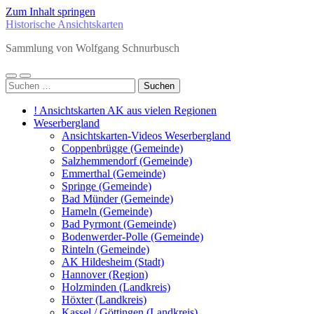
Zum Inhalt springen
Historische Ansichtskarten
Sammlung von Wolfgang Schnurbusch
Mobile-
Suchfeld
Suchen
Menü
ein-/ausblenden
nach:
ein-/ausblenden
! Ansichtskarten AK aus vielen Regionen
Weserbergland
Ansichtskarten-Videos Weserbergland
Coppenbrügge (Gemeinde)
Salzhemmendorf (Gemeinde)
Emmerthal (Gemeinde)
Springe (Gemeinde)
Bad Münder (Gemeinde)
Hameln (Gemeinde)
Bad Pyrmont (Gemeinde)
Bodenwerder-Polle (Gemeinde)
Rinteln (Gemeinde)
AK Hildesheim (Stadt)
Hannover (Region)
Holzminden (Landkreis)
Höxter (Landkreis)
Kassel / Göttingen (Landkreis)