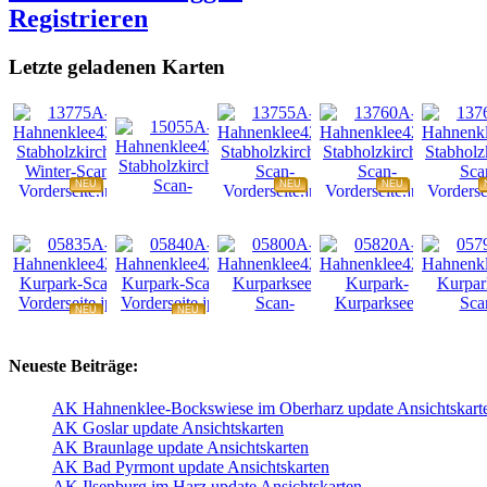
Registrieren
Letzte geladenen Karten
NEU
NEU
NEU
NEU
NEU
NEU
NEU
NEU
Neueste Beiträge:
AK Hahnenklee-Bockswiese im Oberharz update Ansichtskart
AK Goslar update Ansichtskarten
AK Braunlage update Ansichtskarten
AK Bad Pyrmont update Ansichtskarten
AK Ilsenburg im Harz update Ansichtskarten