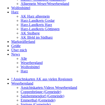
Allgemein Weser/Weserbergland
Wolfenbüttel
Harz
AK Harz allgemein
Harz-Landkreis Goslar
Harz-Landkreis Harz
Harz-Landkreis Göttingen
AK Stolberg
AK Ilfeld im Südharz
Markgräflerland
Grüße
Über mich
News
Alle
Weserbergland
Wolfenbüttel
Harz
! Ansichtskarten AK aus vielen Regionen
Weserbergland
Ansichtskarten-Videos Weserbergland
Coppenbrügge (Gemeinde)
Salzhemmendorf (Gemeinde)
Emmerthal (Gemeinde)
Springe (Gemeinde)