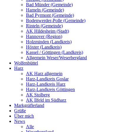
Bad Münder (Gemeinde)
Hameln (Gemeinde)
Bad Pyrmont (Gemeinde)
Bodenwerder-Polle (Gemeinde)
Rinteln (Gemeinde)
AK Hildesheim (Stadt)
Hannover (Region)
Holzminden (Landkreis)
Höxter (Landkreis)
Kassel / Göttingen (Landkreis)
Allgemein Weser/Weserbergland
Wolfenbüttel
Harz
AK Harz allgemein
Harz-Landkreis Goslar
Harz-Landkreis Harz
Harz-Landkreis Göttingen
AK Stolberg
AK Ilfeld im Südharz
Markgräflerland
Grüße
Über mich
News
Alle
Weserbergland