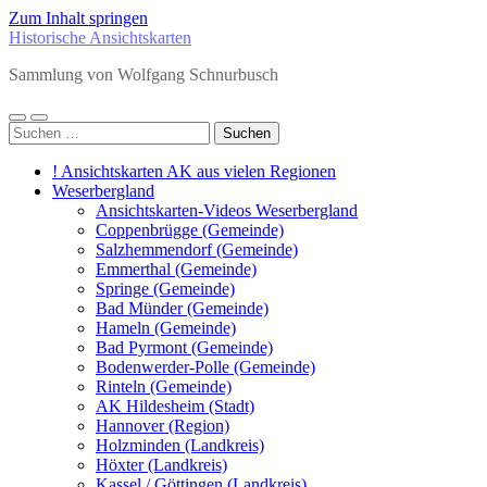
Zum Inhalt springen
Historische Ansichtskarten
Sammlung von Wolfgang Schnurbusch
Mobile-
Suchfeld
Suchen
Menü
ein-/ausblenden
nach:
ein-/ausblenden
! Ansichtskarten AK aus vielen Regionen
Weserbergland
Ansichtskarten-Videos Weserbergland
Coppenbrügge (Gemeinde)
Salzhemmendorf (Gemeinde)
Emmerthal (Gemeinde)
Springe (Gemeinde)
Bad Münder (Gemeinde)
Hameln (Gemeinde)
Bad Pyrmont (Gemeinde)
Bodenwerder-Polle (Gemeinde)
Rinteln (Gemeinde)
AK Hildesheim (Stadt)
Hannover (Region)
Holzminden (Landkreis)
Höxter (Landkreis)
Kassel / Göttingen (Landkreis)