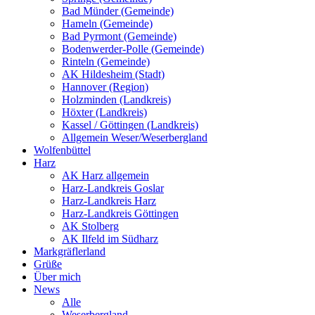
Bad Münder (Gemeinde)
Hameln (Gemeinde)
Bad Pyrmont (Gemeinde)
Bodenwerder-Polle (Gemeinde)
Rinteln (Gemeinde)
AK Hildesheim (Stadt)
Hannover (Region)
Holzminden (Landkreis)
Höxter (Landkreis)
Kassel / Göttingen (Landkreis)
Allgemein Weser/Weserbergland
Wolfenbüttel
Harz
AK Harz allgemein
Harz-Landkreis Goslar
Harz-Landkreis Harz
Harz-Landkreis Göttingen
AK Stolberg
AK Ilfeld im Südharz
Markgräflerland
Grüße
Über mich
News
Alle
Weserbergland