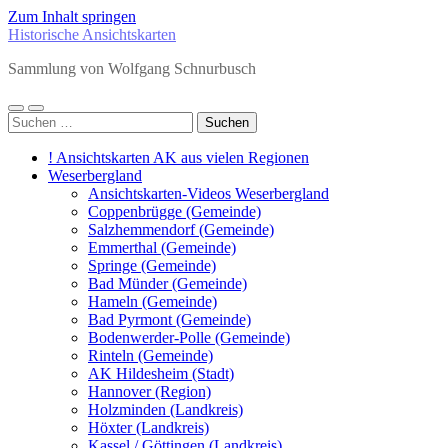
Zum Inhalt springen
Historische Ansichtskarten
Sammlung von Wolfgang Schnurbusch
Mobile-
Suchfeld
Suchen
Menü
ein-/ausblenden
nach:
ein-/ausblenden
! Ansichtskarten AK aus vielen Regionen
Weserbergland
Ansichtskarten-Videos Weserbergland
Coppenbrügge (Gemeinde)
Salzhemmendorf (Gemeinde)
Emmerthal (Gemeinde)
Springe (Gemeinde)
Bad Münder (Gemeinde)
Hameln (Gemeinde)
Bad Pyrmont (Gemeinde)
Bodenwerder-Polle (Gemeinde)
Rinteln (Gemeinde)
AK Hildesheim (Stadt)
Hannover (Region)
Holzminden (Landkreis)
Höxter (Landkreis)
Kassel / Göttingen (Landkreis)