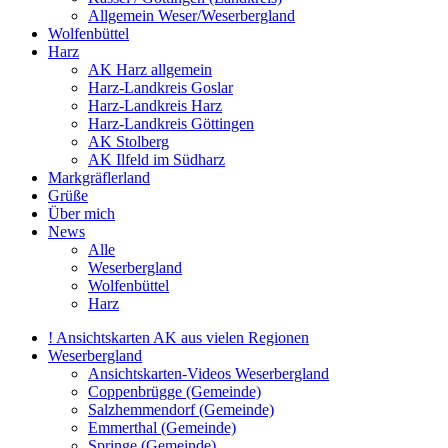
Allgemein Weser/Weserbergland
Wolfenbüttel
Harz
AK Harz allgemein
Harz-Landkreis Goslar
Harz-Landkreis Harz
Harz-Landkreis Göttingen
AK Stolberg
AK Ilfeld im Südharz
Markgräflerland
Grüße
Über mich
News
Alle
Weserbergland
Wolfenbüttel
Harz
! Ansichtskarten AK aus vielen Regionen
Weserbergland
Ansichtskarten-Videos Weserbergland
Coppenbrügge (Gemeinde)
Salzhemmendorf (Gemeinde)
Emmerthal (Gemeinde)
Springe (Gemeinde)